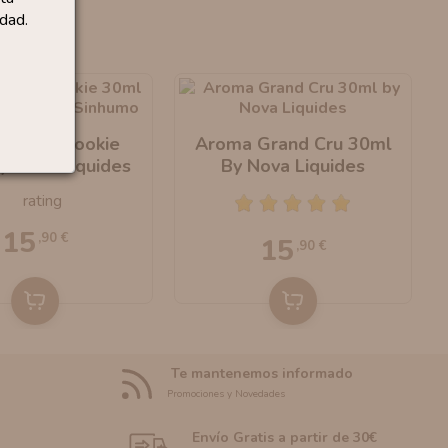
dad.
 Crazy Cookie
Aroma Grand Cru 30ml
y Nova Liquides
By Nova Liquides
15
,90 €
15
,90 €
Te mantenemos informado
Promociones y Novedades
Envío Gratis a partir de 30€