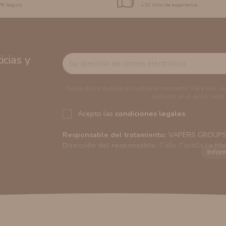
0% Seguro
+10 Años de experiencia
cias y
Puede darse de baja en cualquier momento. Para ello, c
contacto en el aviso legal.
Acepto las
condiciones legales
.
Responsable del tratamiento:
VAPERS GROUPS S
Dirección del responsable:
Calle Castilla La Ma
Finalidad:
Sus datos serán usados para poder en
tratamos sus datos
aquí
).
Publicidad:
Solo le enviaremos publicidad con su
en nuestro sitio web nos permitirá mediante la re
similares a los artículos que ha adquirido. Puede 
en cualquier momento y de forma gratuita..
Legitimación:
Únicamente trataremos sus datos co