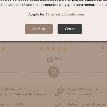
da la venta ni el acceso a productos de vapeo para menores de e
Acepto los
Términos y Condiciones.
Verificar
Cerrar
ing 30ml
Aroma Choco Delice
Aroma
uides
30ml By Nova Liquides
30ml B
15
,90 €
ías de devolución
Pago 100% seguro
formación en
Política de Devoluciones
Más información
aquí
os con la TPD
Referentes en el sector