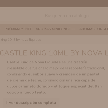
E
PRÓXIMAMENTE
AROMAS MINILONGFILL
AROMAS LONGFI
 king 10ml by nova liquides
ASTLE KING 10ML BY NOVA 
Castle King
de
Nova Liquides
es una creación
irresistible que fusiona lo mejor de la repostería tradicional,
combinando
el sabor suave y cremoso de un pastel
de crema de leche
, coronado con
una rica capa de
dulce caramelo dorado
y
el toque especial del flan
cocido a fuego lento
.
Ver descripción completa