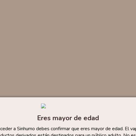
Eres mayor de edad
cceder a Sinhumo debes confirmar que eres mayor de edad. El va
ductos derivados están destinados para un público adulto. No es