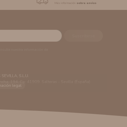
Más información
sobre envíos
onsulte nuestra información de
EVILLA, S.L.U.
ncha, 194. Cp: 41909. Salteras - Sevilla (España)
viarle información comercial (Puede consultar como
 autorización previa. No obstante, efectuar una compra
lación contractual informarle y ofrecerle promociones
solicitar la cancelación de comunicaciones comerciales
n su consentimiento previo, que podrá facilitarnos