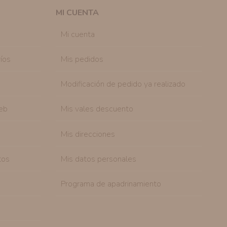
 efecto.
MI CUENTA
sonal de nuestra entidad que esté debidamente
ación que le pedimos.
Mi cuenta
tenemos sobre usted, corregirla y eliminarla, tal y
nible en nuestra página web.
íos
Mis pedidos
Modificación de pedido ya realizado
eb
Mis vales descuento
Mis direcciones
tos
Mis datos personales
Programa de apadrinamiento