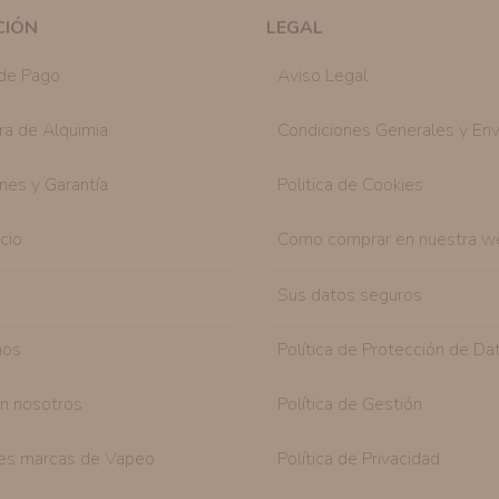
mediante la casilla correspondiente establecida al
CIÓN
LEGAL
Destinatarios:
Con carácter general, sólo el per
autorizado podrá tener conocimiento de la inform
de Pago
Aviso Legal
Derechos:
Tiene derecho a saber qué información 
como se explica en la información adicional dispo
ra de Alquimia
Condiciones Generales y Env
nes y Garantía
Politica de Cookies
icio
Como comprar en nuestra w
Sus datos seguros
nos
Política de Protección de Da
on nosotros
Política de Gestión
es marcas de Vapeo
Política de Privacidad