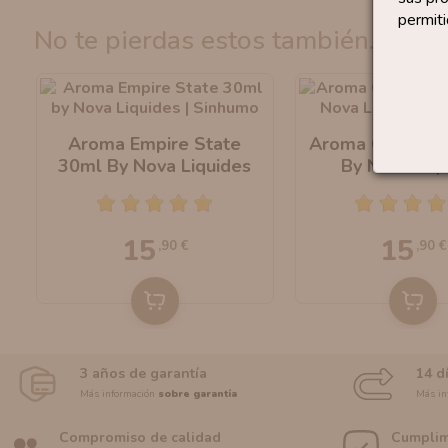
permiti
no te pierdas estos también...
Aroma Empire State
Aroma Castle K
30ml By Nova Liquides
By Nova Liq
15
15
,90 €
,90 €
3 años de garantía
14 d
Más información
sobre garantía
Más in
Compromiso de calidad
Cumplim