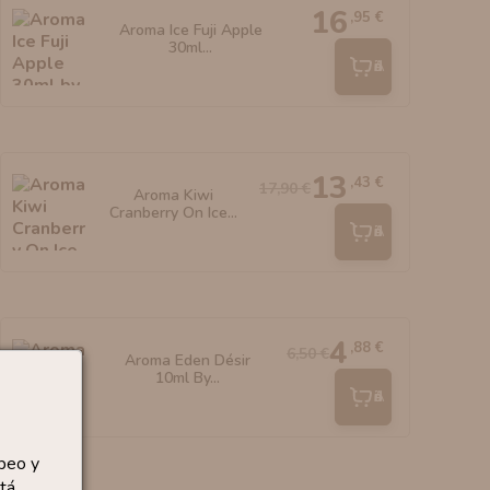
16
,95 €
Aroma Ice Fuji Apple
30ml...
Añadir
13
,43 €
17,90 €
Aroma Kiwi
Cranberry On Ice...
Añadir
4
,88 €
6,50 €
Aroma Eden Désir
10ml By...
Añadir
peo y
tá