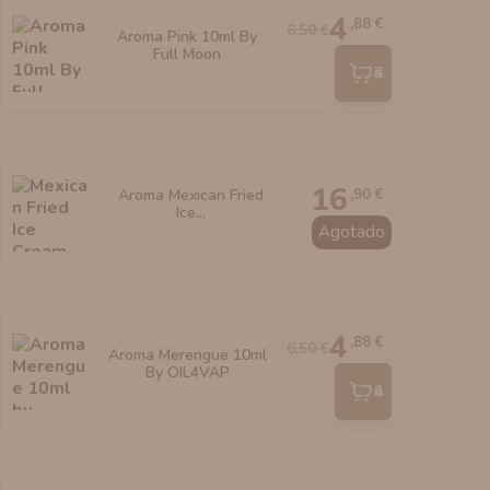
4
,88 €
6,50 €
Aroma Pink 10ml By
Full Moon
Añadir
16
,90 €
Aroma Mexican Fried
Ice...
Agotado
4
,88 €
6,50 €
Aroma Merengue 10ml
By OIL4VAP
Añadir