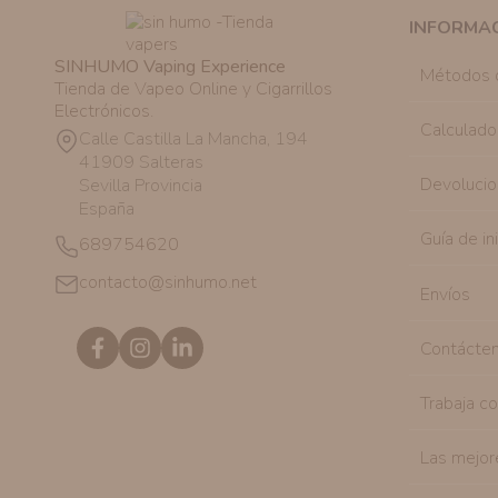
INFORMA
SINHUMO Vaping Experience
Métodos 
Tienda de Vapeo Online y Cigarrillos
Electrónicos.
Calculado
Calle Castilla La Mancha, 194
41909 Salteras
Devolucio
Sevilla Provincia
España
Guía de in
689754620
contacto@sinhumo.net
Envíos
Contácte
Trabaja c
Las mejor