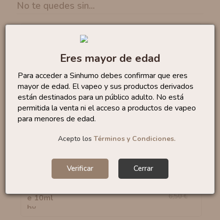
No te quedes sin...
Aroma Pink 10ml By Full
4
,88 €
Moon
6,50 €
Eres mayor de edad
Para acceder a Sinhumo debes confirmar que eres
mayor de edad. El vapeo y sus productos derivados
están destinados para un público adulto. No está
permitida la venta ni el acceso a productos de vapeo
Aroma Mexican Fried Ice...
16
para menores de edad.
,90 €
Acepto los
Términos y Condiciones.
Verificar
Cerrar
Aroma Merengue 10ml By
4
,88 €
OIL4VAP
6,50 €