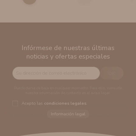
Infórmese de nuestras últimas
noticias y ofertas especiales
Puede darse de baja en cualquier momento. Para ello, consulte
nuestra información de contacto en el aviso legal.
Acepto las
condiciones legales
.
Responsable del tratamiento:
VAPERS GROUPS
SEVILLA, S.L.U.
Dirección del responsable:
Calle Castilla La Mancha,
194. Cp: 41909. Salteras - Sevilla (España)