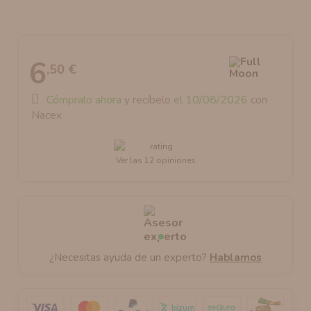
AROMANIC
ATOMIZADOR DEAD RABBIT RDA
RESISTENCIAS ARTESANALES RECOMENDADAS
ATOMIZADOR DEAD RABBIT RTA
6
,50 €
Cómpralo ahora
y recíbelo
el 10/08/2026
con
Nacex
Ver las 12 opiniones
¿Necesitas ayuda de un experto?
Hablamos