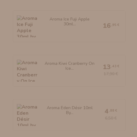
Aroma Ice Fuji Apple
30ml...
16
,95 €
Aroma Kiwi Cranberry On
13
,43 €
Ice...
17,90 €
Aroma Eden Désir 10ml
4
,88 €
By...
6,50 €