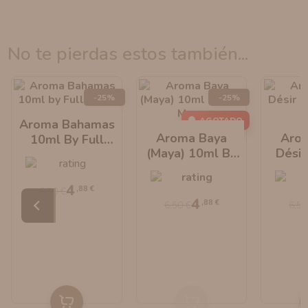
no te pierdas estos también...
-25%
-25%
AGOTADO
Aroma Bahamas
Aroma Baya
Aro
10ml By Full
(Maya) 10ml By
Désir
Moon
Full Moon
Ful
4
,88 €
6,50 €
4
,88 €
6,50 €
6,50