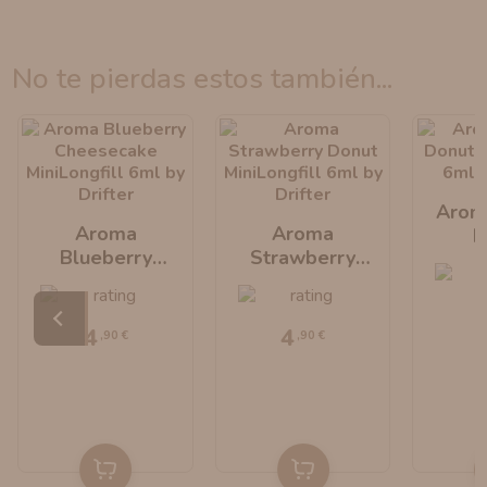
no te pierdas estos también...
Arom
Aroma
Aroma
D
Blueberry
Strawberry
MiniLo
Cheesecake
Donut
By 
MiniLongfill 6ml
MiniLongfill 6ml
By Drifter
By Drifter
4
4
,90 €
,90 €