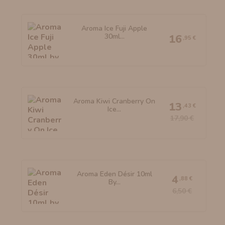
Aroma Ice Fuji Apple
30ml...
16
,95 €
Aroma Kiwi Cranberry On
13
,43 €
Ice...
17,90 €
Aroma Eden Désir 10ml
4
,88 €
By...
6,50 €