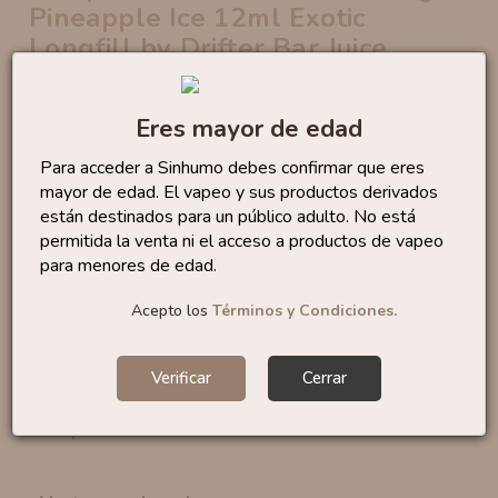
Pineapple Ice 12ml Exotic
Longfill by Drifter Bar Juice
De la mano de
Drifter
nos llega su nueva
gama
Exotic
, inspirada en
sabores tropicales
intensos.
Eres mayor de edad
Starfruit Mango Pineapple Ice
es una explosión de
Para acceder a Sinhumo debes confirmar que eres
frutas tropicales vibrantes y fuera de lo convencional
mayor de edad. El vapeo y sus productos derivados
combinando
el característico sabor dulce con un
están destinados para un público adulto. No está
toque ácido de la carambola
,
la intensidad dulce
permitida la venta ni el acceso a productos de vapeo
del mango
y
la frescura jugosa de la piña
con un
para menores de edad.
toque helado
para aumentar la sensación de frescor.
Acepto los
Términos y Condiciones.
Marca:
Juice Sauz Drifter Bar
Categoría:
Frutales / Frescos
Tiempo de maceración:
15 días
Verificar
Cerrar
Formato:
12 ml
Capacidad de la botella:
60 ml