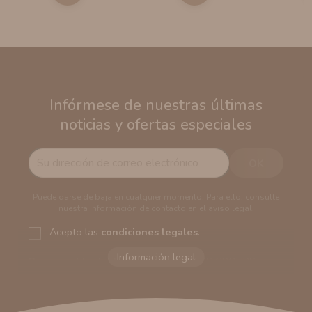
Infórmese de nuestras últimas
noticias y ofertas especiales
Puede darse de baja en cualquier momento. Para ello, consulte
nuestra información de contacto en el aviso legal.
Acepto las
condiciones legales
.
Responsable del tratamiento:
VAPERS GROUPS
SEVILLA, S.L.U.
Dirección del responsable:
Calle Castilla La Mancha,
194. Cp: 41909. Salteras - Sevilla (España)