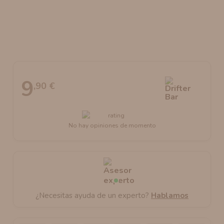
AROMANIC
ATOMIZADOR DEAD RABBIT RDA
RESISTENCIAS ARTESANALES RECOMENDADAS
ATOMIZADOR DEAD RABBIT RTA
9
,90 €
No hay opiniones de momento
¿Necesitas ayuda de un experto?
Hablamos