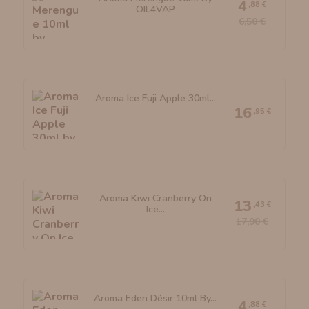
4
,88 €
OIL4VAP
6,50 €
Aroma Ice Fuji Apple 30ml...
16
,95 €
Aroma Kiwi Cranberry On
13
,43 €
Ice...
17,90 €
Aroma Eden Désir 10ml By...
4
,88 €