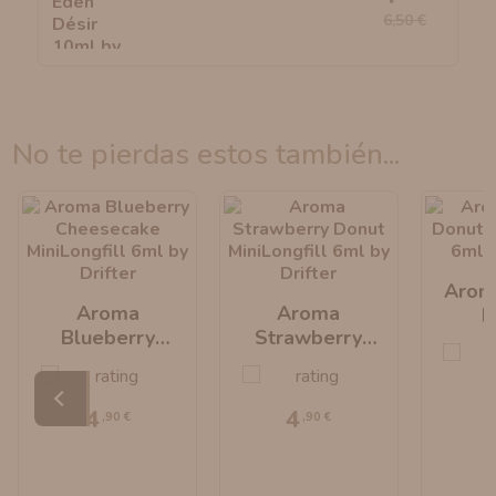
6,50 €
no te pierdas estos también...
Arom
Aroma
Aroma
D
Blueberry
Strawberry
MiniLo
Cheesecake
Donut
By 
MiniLongfill 6ml
MiniLongfill 6ml
By Drifter
By Drifter
4
4
,90 €
,90 €