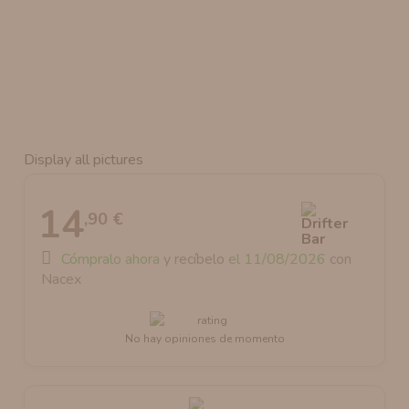
AROMANIC
ATOMIZADOR DEAD RABBIT RDA
RESISTENCIAS ARTESANALES RECOMENDADAS
ATOMIZADOR DEAD RABBIT RTA
Display all pictures
14
,90 €
Cómpralo ahora
y recíbelo
el 11/08/2026
con
Nacex
No hay opiniones de momento