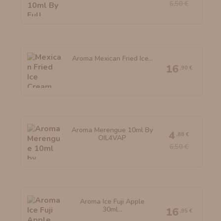
6,50 €
Aroma Mexican Fried Ice...
16
,90 €
Aroma Merengue 10ml By
4
,88 €
OIL4VAP
6,50 €
Aroma Ice Fuji Apple
30ml...
16
,95 €