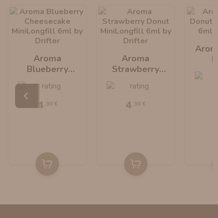
Arom
Aroma
Aroma
D
Blueberry
Strawberry
MiniLo
Cheesecake
Donut
By 
MiniLongfill 6ml
MiniLongfill 6ml
By Drifter
By Drifter
4
4
,90 €
,90 €