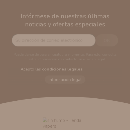
Infórmese de nuestras últimas
noticias y ofertas especiales
Puede darse de baja en cualquier momento. Para ello, consulte
nuestra información de contacto en el aviso legal.
Acepto las
condiciones legales
.
Responsable del tratamiento:
VAPERS GROUPS
SEVILLA, S.L.U.
Dirección del responsable:
Calle Castilla La Mancha,
194. Cp: 41909. Salteras - Sevilla (España)
Finalidad:
Sus datos serán usados para poder enviarle
información comercial (Puede consultar como tratamos
sus datos
aquí
).
Publicidad:
Solo le enviaremos publicidad con su