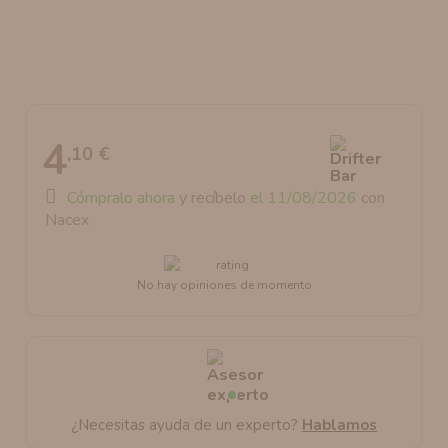
AROMANIC
ATOMIZADOR DEAD RABBIT RDA
RESISTENCIAS ARTESANALES RECOMENDADAS
ATOMIZADOR DEAD RABBIT RTA
4
,10 €
Cómpralo ahora
y recíbelo
el 11/08/2026
con
Nacex
No hay opiniones de momento
¿Necesitas ayuda de un experto?
Hablamos