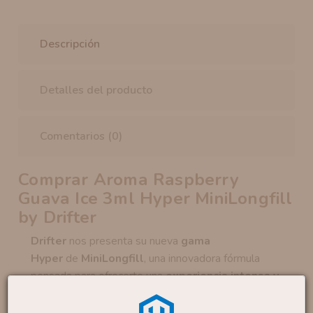
Descripción
Detalles del producto
Comentarios (0)
Comprar Aroma Raspberry
Guava Ice 3ml Hyper MiniLongfill
by Drifter
Drifter
nos presenta su nueva
gama
Hyper
de
MiniLongfill
, una innovadora fórmula
pensada para ofrecerte una
experiencia intensa y
envolvente
con un
sabor concentrado en tan solo
3 ml
.
Raspberry Guava
combina
la acidez vibrante