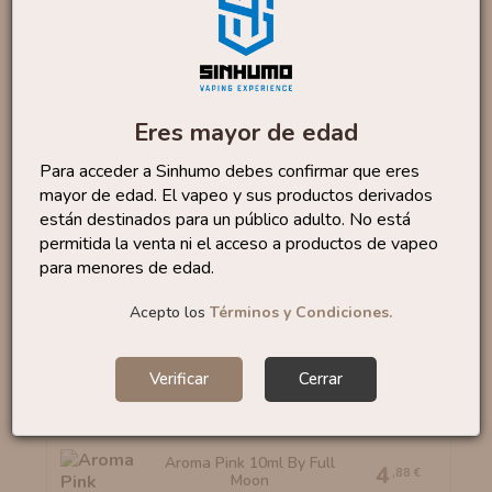
de la frambuesa
con
la dulzura exótica de la
guayaba
, coronado con un
frescor suave y
equilibrado
.
Presentado en
formato MiniLongfill de 3ml
,
Eres mayor de edad
permite completar hasta
30ml
añadiendo
base
o
Para acceder a Sinhumo debes confirmar que eres
nicokits
, adaptándose a tus preferencias de nicotina.
mayor de edad. El vapeo y sus productos derivados
están destinados para un público adulto. No está
Marca:
Drifter
permitida la venta ni el acceso a productos de vapeo
Categoría:
Frutal
para menores de edad.
Formato:
3 ml
Acepto los
Términos y Condiciones.
Tiempo maceración:
2-7 días
Verificar
Cerrar
Productos similares
Aroma Pink 10ml By Full
4
,88 €
Moon