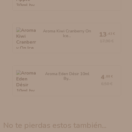
Aroma Kiwi Cranberry On
13
,43 €
Ice...
17,90 €
Aroma Eden Désir 10ml
4
,88 €
By...
6,50 €
no te pierdas estos también...