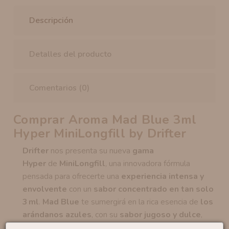
Descripción
Detalles del producto
Comentarios (0)
Comprar Aroma Mad Blue 3ml
Hyper MiniLongfill by Drifter
Drifter
nos presenta su nueva
gama
Hyper
de
MiniLongfill
, una innovadora fórmula
pensada para ofrecerte una
experiencia intensa y
envolvente
con un
sabor concentrado en tan solo
3 ml
.
Mad Blue
te sumergirá en la rica esencia de
los
arándanos azules
, con su
sabor jugoso y dulce
,
acompañado por la esencia de las
frambuesas
con su