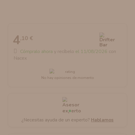
AROMANIC
ATOMIZADOR DEAD RABBIT RDA
RESISTENCIAS ARTESANALES RECOMENDADAS
ATOMIZADOR DEAD RABBIT RTA
4
,10 €
Cómpralo ahora
y recíbelo
el 11/08/2026
con
Nacex
No hay opiniones de momento
¿Necesitas ayuda de un experto?
Hablamos