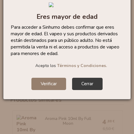
sabor
dulce y ácido
, todo ello coronado con
un
toque de frescor
que te dejará boquiabierto.
Eres mayor de edad
Presentado en
formato MiniLongfill de 3ml
,
Para acceder a Sinhumo debes confirmar que eres
permite completar hasta
30ml
añadiendo
base
o
mayor de edad. El vapeo y sus productos derivados
nicokits
, adaptándose a tus preferencias de nicotina.
están destinados para un público adulto. No está
permitida la venta ni el acceso a productos de vapeo
para menores de edad.
Marca:
Drifter
Categoría:
Frutal
Acepto los
Términos y Condiciones.
Formato:
3 ml
Tiempo maceración:
2-7 días
Verificar
Cerrar
Productos similares
Aroma Pink 10ml By Full
4
,88 €
Moon
6,50 €