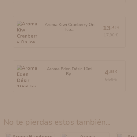
Aroma Kiwi Cranberry On
13
,43 €
Ice...
17,90 €
Aroma Eden Désir 10ml
4
,88 €
By...
6,50 €
no te pierdas estos también...