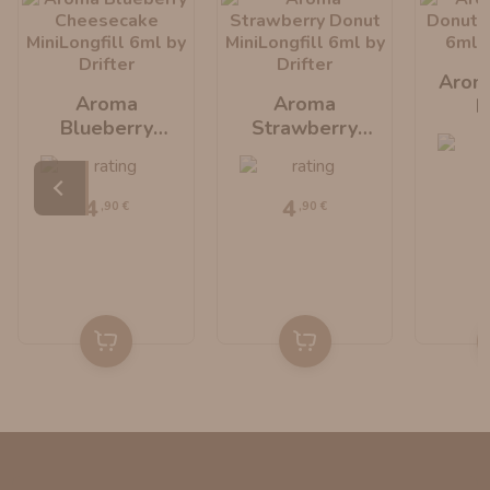
Arom
Aroma
Aroma
D
Blueberry
Strawberry
MiniLo
Cheesecake
Donut
By 
MiniLongfill 6ml
MiniLongfill 6ml
By Drifter
By Drifter
4
4
,90 €
,90 €