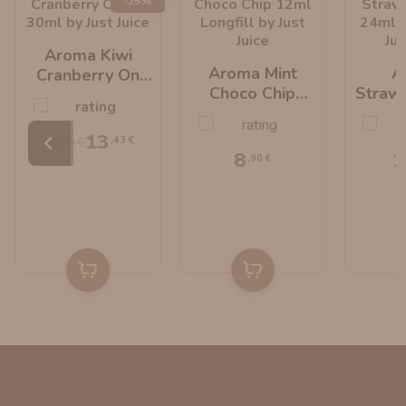
-25%
Aroma Kiwi
Aroma Mint
A
Cranberry On
Choco Chip
Strawb
Ice 30ml By Just
12ml Longfill By
24ml L
Juice
Just Juice
Jus
13
,43 €
17,90 €
8
1
,90 €