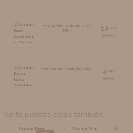
Aroma Kiwi Cranberry On
13
,43 €
Ice...
17,90 €
Aroma Eden Désir 10ml By...
4
,88 €
6,50 €
no te pierdas estos también...