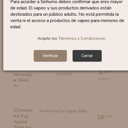
Para acceder a Sinhumo debes confirmar que eres mayor
de edad. El vapeo y sus productos derivados están
destinados para un público adulto. No está permitida la
venta ni el acceso a productos de vapeo para menores de
edad.
Aroma Mexican Fried Ice...
16
,90 €
Acepto los
Términos y Condiciones.
Verificar
Cerrar
Aroma Merengue 10ml By
4
,88 €
OIL4VAP
6,50 €
Aroma Ice Fuji Apple 30ml...
16
,95 €