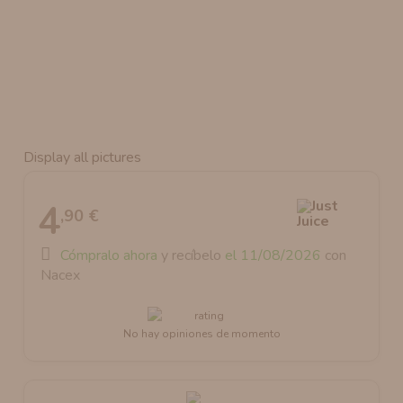
AROMANIC
ATOMIZADOR DEAD RABBIT RDA
RESISTENCIAS ARTESANALES RECOMENDADAS
ATOMIZADOR DEAD RABBIT RTA
Display all pictures
4
,90 €
Cómpralo ahora
y recíbelo
el 11/08/2026
con
Nacex
No hay opiniones de momento