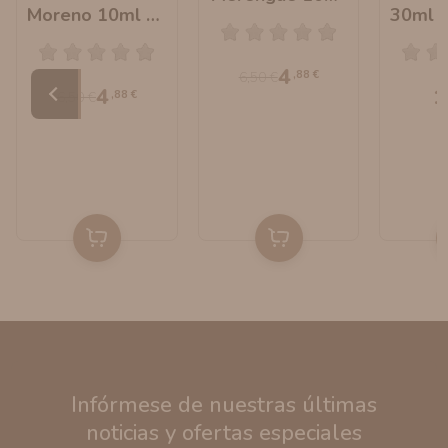
Moreno 10ml By
30ml L
By OIL4VAP
Oil4Vap
Oi
4
,88 €
6,50 €
4
1
,88 €
6,50 €
Infórmese de nuestras últimas
noticias y ofertas especiales