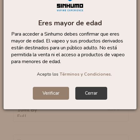
Marca: Oil4Vap
Eres mayor de edad
Categoría: Postres
Para acceder a Sinhumo debes confirmar que eres
Formato:
8 ml (100% PG)
mayor de edad. El vapeo y sus productos derivados
Porcentaje recomendado:
20%
están destinados para un público adulto. No está
Tiempo maceración:
1 - 3 días
permitida la venta ni el acceso a productos de vapeo
Fabricado en ESPAÑA
para menores de edad.
Acepto los
Términos y Condiciones.
Productos similares
Verificar
Cerrar
Aroma Pink 10ml By Full
4
,88 €
Moon
6,50 €