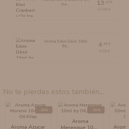
13
,43 €
Ice...
17,90 €
Aroma Eden Désir 10ml
4
,88 €
By...
6,50 €
no te pierdas estos también...
-25%
-25%
Aroma
Aroma Azucar
Aroma
Merengue 10ml