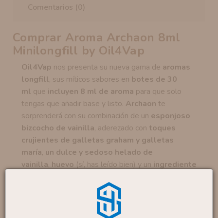
Comentarios (0)
Comprar Aroma Archaon 8ml
Minilongfill by Oil4Vap
Oil4Vap
nos presenta su nueva gama de
aromas
longfill
, sus míticos sabores en
botes de 30
ml
que
incluyen 8 ml de aroma
para que solo
tengas que añadir base y listo.
Archaon
te
sorprenderá con su combinación de un
esponjoso
bizcocho de vainilla
, aderezado con
toques
crujientes de galletas graham y galletas
maría
,
un dulce y sedoso helado de
vainilla
,
huevo
(sí, has leído bien) y un
ingrediente
secreto
que lo hace único.
Estos aromas se presentan en formato
Longfill
,
botes de 30 ml
que incluyen
8 ml de aroma
para
que solo tengas que añadir base y listo.