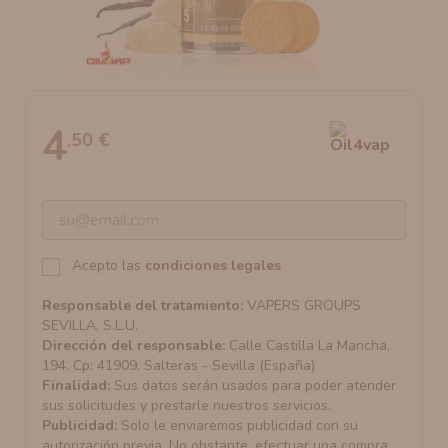
AROMANIC
ATOMIZADOR DEAD RABBIT RDA
RESISTENCIAS ARTESANALES RECOMENDADAS
ATOMIZADOR DEAD RABBIT RTA
4
,50 €
Acepto las
condiciones legales
Responsable del tratamiento:
VAPERS GROUPS
SEVILLA, S.L.U.
Dirección del responsable:
Calle Castilla La Mancha,
194. Cp: 41909. Salteras - Sevilla (España)
Finalidad:
Sus datos serán usados para poder atender
sus solicitudes y prestarle nuestros servicios.
Publicidad:
Solo le enviaremos publicidad con su
autorización previa. No obstante, efectuar una compra