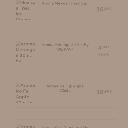
Aroma Mexican Fried Ice...
16
,90 €
Aroma Merengue 10ml By
4
,88 €
OIL4VAP
6,50 €
Aroma Ice Fuji Apple
30ml...
16
,95 €
Aroma Kiwi Cranberry On