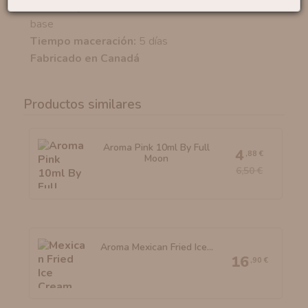
Porcentaje recomendado:
Rellenar con 44ml de
base
Tiempo maceración:
5 días
Fabricado en Canadá
Productos similares
Aroma Pink 10ml By Full
4
,88 €
Moon
6,50 €
Aroma Mexican Fried Ice...
16
,90 €