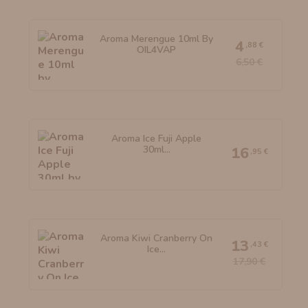
Aroma Merengue 10ml By
4
,88 €
OIL4VAP
6,50 €
Aroma Ice Fuji Apple
30ml...
16
,95 €
Aroma Kiwi Cranberry On
13
,43 €
Ice...
17,90 €