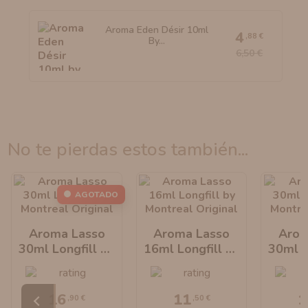
Aroma Eden Désir 10ml
4
,88 €
By...
6,50 €
no te pierdas estos también...
AGOTADO
Aroma Lasso
Aroma Lasso
Arom
30ml Longfill By
16ml Longfill By
30ml L
Montreal
Montreal
Mo
Original
Original
Or
16
11
1
,90 €
,50 €