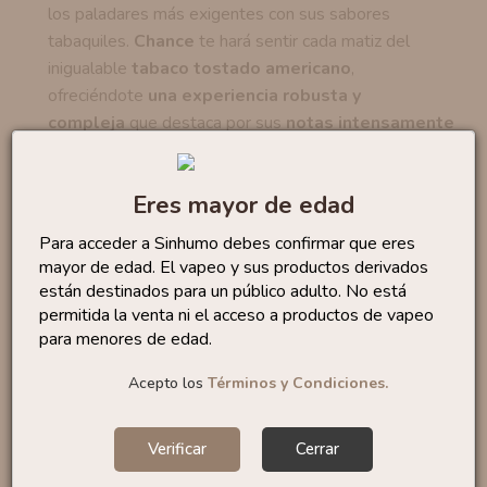
los paladares más exigentes con sus sabores
tabaquiles.
Chance
te hará sentir cada matiz del
inigualable
tabaco tostado americano
,
ofreciéndote
una experiencia robusta y
compleja
que destaca por sus
notas intensamente
ahumadas y terrosas
. Gracias a su proceso
de
osmosis inversa
, un método de extracción
Eres mayor de edad
natural, que nos garantiza
un sabor puro y
auténtico
,
sin sucralosa ni aditivos
, reduciendo su
Para acceder a Sinhumo debes confirmar que eres
agresividad con las resistencias al mínimo.
mayor de edad. El vapeo y sus productos derivados
están destinados para un público adulto. No está
Este formato
Longfill
se presenta en un bote de
permitida la venta ni el acceso a productos de vapeo
60 ml, el cual contiene
16 ml de aroma
para que solo
para menores de edad.
tengas que rellenar con base y listo.
Acepto los
Términos y Condiciones.
Marca:
Montreal Original
Categoría:
Tabaquil
Verificar
Cerrar
Formato:
16 ml (100% PG)