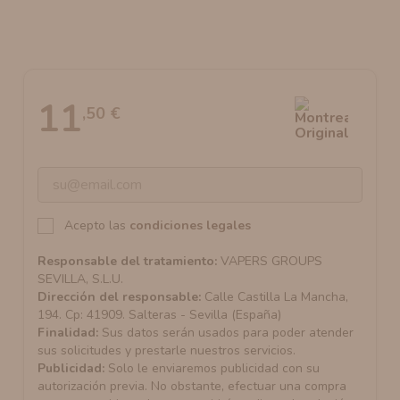
AROMANIC
ATOMIZADOR DEAD RABBIT RDA
RESISTENCIAS ARTESANALES RECOMENDADAS
ATOMIZADOR DEAD RABBIT RTA
11
,50 €
Acepto las
condiciones legales
Responsable del tratamiento:
VAPERS GROUPS
SEVILLA, S.L.U.
Dirección del responsable:
Calle Castilla La Mancha,
194. Cp: 41909. Salteras - Sevilla (España)
Finalidad:
Sus datos serán usados para poder atender
sus solicitudes y prestarle nuestros servicios.
Publicidad:
Solo le enviaremos publicidad con su
autorización previa. No obstante, efectuar una compra