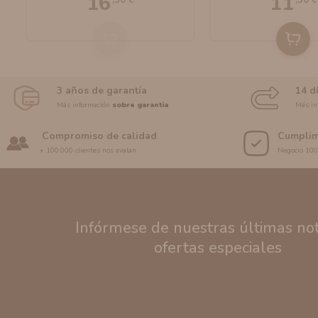
16
11
3 años de garantía
14 d
Más información
sobre garantía
Más in
Compromiso de calidad
Cumplim
+ 100.000 clientes nos avalan
Negocio 10
Infórmese de nuestras últimas noti
ofertas especiales