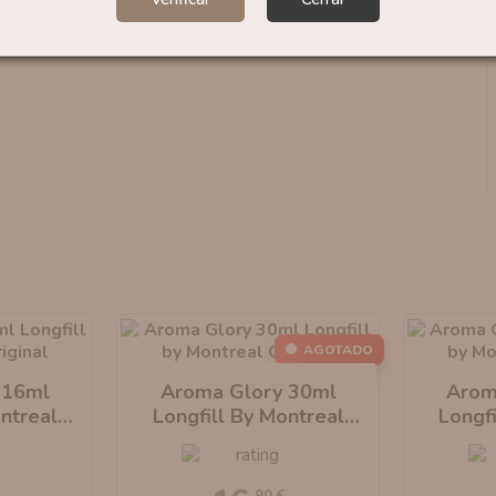
AGOTADO
 16ml
Aroma Glory 30ml
Arom
ontreal
Longfill By Montreal
Longf
Original
,90 €