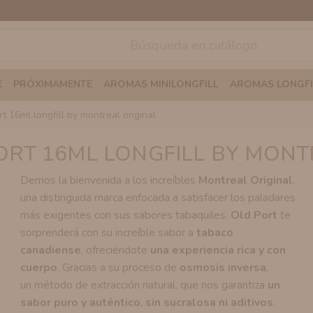
E
PRÓXIMAMENTE
AROMAS MINILONGFILL
AROMAS LONGFI
rt 16ml longfill by montreal original
RT 16ML LONGFILL BY MONT
Demos la bienvenida a los increíbles
Montreal Original
,
una distinguida marca enfocada a satisfacer los paladares
más exigentes con sus sabores tabaquiles.
Old Port
te
sorprenderá con su increíble sabor a
tabaco
canadiense
, ofreciéndote
una experiencia rica y con
cuerpo
. Gracias a su proceso de
osmosis inversa
,
un método de extracción natural, que nos garantiza
un
sabor puro y auténtico
,
sin sucralosa ni aditivos
,