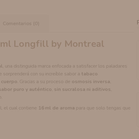
Comentarios (0)
l Longfill by Montreal
al
, una distinguida marca enfocada a satisfacer los paladares
e sorprenderá con su increíble sabor a
tabaco
n cuerpo
. Gracias a su proceso de
osmosis inversa
,
sabor puro y auténtico
,
sin sucralosa ni aditivos
,
o.
, el cual contiene
16 ml de aroma
para que solo tengas que