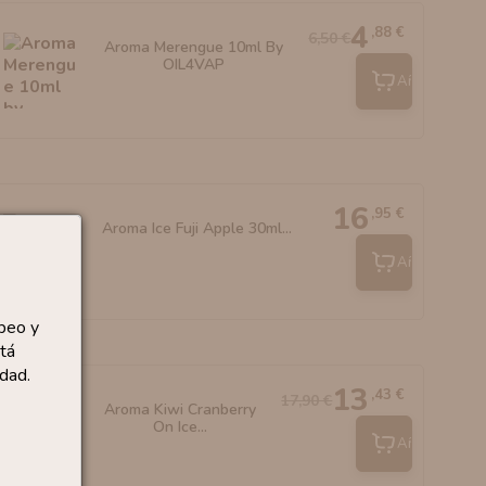
4
,88 €
6,50 €
Aroma Merengue 10ml By
OIL4VAP
Añadir
16
,95 €
Aroma Ice Fuji Apple 30ml...
Añadir
peo y
tá
dad.
13
,43 €
17,90 €
Aroma Kiwi Cranberry
On Ice...
Añadir