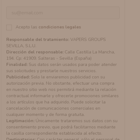
Acepto las
condiciones legales
Responsable del tratamiento:
VAPERS GROUPS
SEVILLA, S.L.U.
Dirección del responsable:
Calle Castilla La Mancha,
194. Cp: 41909. Salteras - Sevilla (España)
Finalidad:
Sus datos serán usados para poder atender
sus solicitudes y prestarle nuestros servicios.
Publicidad:
Solo le enviaremos publicidad con su
autorización previa. No obstante, efectuar una compra
en nuestro sitio web nos permitirá mediante la relación
contractual informarle y ofrecerle promociones similares
a los artículos que ha adquirido. Puede solicitar la
cancelación de comunicaciones comerciales en
cualquier momento y de forma gratuita.
Legitimación:
Únicamente trataremos sus datos con su
consentimiento previo, que podrá facilitarnos mediante
la casilla correspondiente establecida al efecto.
Destinatarios:
Con carácter general, sólo el personal de