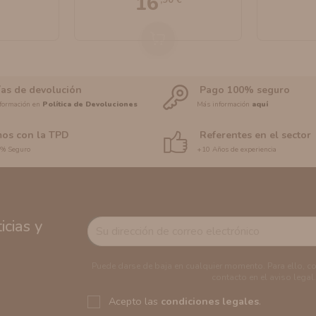
16
ías de devolución
Pago 100% seguro
formación en
Política de Devoluciones
Más información
aquí
os con la TPD
Referentes en el sector
0% Seguro
+10 Años de experiencia
cias y
Puede darse de baja en cualquier momento. Para ello, c
contacto en el aviso legal.
Acepto las
condiciones legales
.