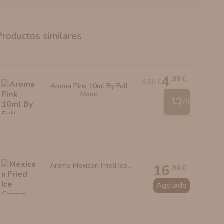
Productos similares
4
,88 €
6,50 €
Aroma Pink 10ml By Full
Moon
Añadir
Aroma Mexican Fried Ice...
16
,90 €
Agotado