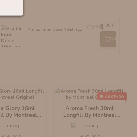
4
,88 €
6,50 €
Aroma Eden Désir 10ml By...
Añadir
AGOTADO
a Glory 16ml
Aroma Fresh 30ml
ill By Montreal
Longfill By Montreal
Original
Original
,50 €
,90 €