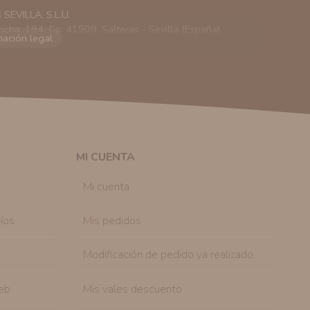
EVILLA, S.L.U.
ncha, 194. Cp: 41909. Salteras - Sevilla (España)
viarle información comercial (Puede consultar como
 autorización previa. No obstante, efectuar una compra
lación contractual informarle y ofrecerle promociones
solicitar la cancelación de comunicaciones comerciales
n su consentimiento previo, que podrá facilitarnos
 efecto.
MI CUENTA
sonal de nuestra entidad que esté debidamente
ación que le pedimos.
Mi cuenta
tenemos sobre usted, corregirla y eliminarla, tal y
nible en nuestra página web.
íos
Mis pedidos
Modificación de pedido ya realizado
eb
Mis vales descuento