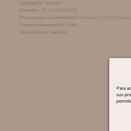
Categoría:
Tabaquil
Formato:
16 ml (100% PG)
Porcentaje recomendado:
Rellenar con 44ml de bas
Tiempo maceración:
5 días
Fabricado en Canadá
Para a
sus pro
permiti