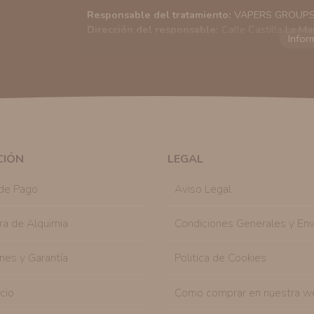
Responsable del tratamiento:
VAPERS GROUPS S
Dirección del responsable:
Calle Castilla La Ma
Finalidad:
Sus datos serán usados para poder en
tratamos sus datos
aquí
).
Publicidad:
Solo le enviaremos publicidad con su
en nuestro sitio web nos permitirá mediante la re
similares a los artículos que ha adquirido. Puede 
en cualquier momento y de forma gratuita..
Legitimación:
Únicamente trataremos sus datos co
mediante la casilla correspondiente establecida al
CIÓN
LEGAL
Destinatarios:
Con carácter general, sólo el per
autorizado podrá tener conocimiento de la inform
de Pago
Aviso Legal
Derechos:
Tiene derecho a saber qué información 
como se explica en la información adicional dispo
ra de Alquimia
Condiciones Generales y Env
nes y Garantía
Politica de Cookies
icio
Como comprar en nuestra w