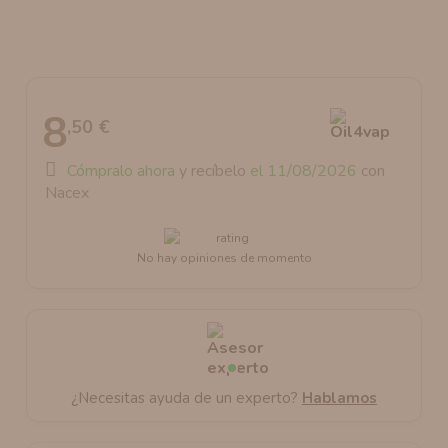
AROMANIC
ATOMIZADOR DEAD RABBIT RDA
RESISTENCIAS ARTESANALES RECOMENDADAS
ATOMIZADOR DEAD RABBIT RTA
8
,50 €
Cómpralo ahora
y recíbelo
el 11/08/2026
con
Nacex
No hay opiniones de momento
¿Necesitas ayuda de un experto?
Hablamos