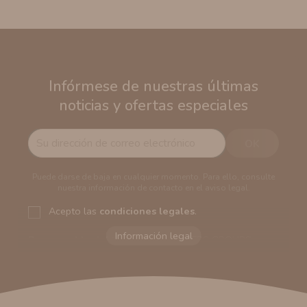
Infórmese de nuestras últimas
noticias y ofertas especiales
Puede darse de baja en cualquier momento. Para ello, consulte
nuestra información de contacto en el aviso legal.
Acepto las
condiciones legales
.
Responsable del tratamiento:
VAPERS GROUPS
SEVILLA, S.L.U.
Dirección del responsable:
Calle Castilla La Mancha,
194. Cp: 41909. Salteras - Sevilla (España)
Finalidad:
Sus datos serán usados para poder enviarle