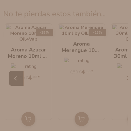
no te pierdas estos también...
-25%
-25%
Aroma
Aroma Azucar
Aroma
Merengue 10ml
Moreno 10ml By
30ml L
By OIL4VAP
Oil4Vap
Oi
4
,88 €
6,50 €
4
1
,88 €
6,50 €