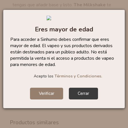
tengas que añadir base y listo.
The Milkshake
te
deleitará con
la esencia cremosa y frutal de un
batido de fresa
recién hecho con su sabor
irresistiblemente dulce.
Eres mayor de edad
Estos aromas se presentan en formato
Longfill
,
Para acceder a Sinhumo debes confirmar que eres
botes de 60 ml
que incluyen
16 ml de aroma
para
mayor de edad. El vapeo y sus productos derivados
que solo tengas que añadir base y listo.
están destinados para un público adulto. No está
permitida la venta ni el acceso a productos de vapeo
para menores de edad.
Marca: Oil4Vap
Categoría:
Dulce
Acepto los
Términos y Condiciones.
Formato:
16 ml (100% PG)
Porcentaje recomendado:
20%
Verificar
Cerrar
Tiempo maceración:
1-3 días
Fabricado en ESPAÑA
Productos similares