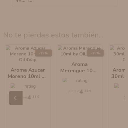
no te pierdas estos también...
-25%
-25%
Aroma
Aroma Azucar
Aroma
Merengue 10ml
Moreno 10ml By
30ml L
By OIL4VAP
Oil4Vap
Oi
4
,88 €
6,50 €
4
1
,88 €
6,50 €