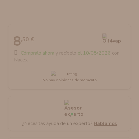
AROMANIC
ATOMIZADOR DEAD RABBIT RDA
RESISTENCIAS ARTESANALES RECOMENDADAS
ATOMIZADOR DEAD RABBIT RTA
8
,50 €
Cómpralo ahora
y recíbelo
el 10/08/2026
con
Nacex
No hay opiniones de momento
¿Necesitas ayuda de un experto?
Hablamos