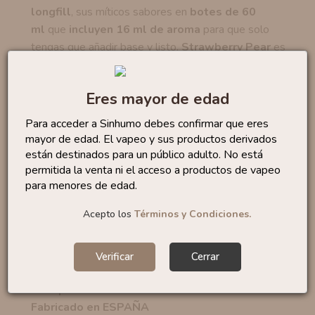
longfill
, sus míticos sabores en
botes de 60
ml
que
incluyen 16 ml de aroma
para que solo
tengas que añadir base y listo.
Strawberry Pear
es
una explosión frutal donde las
fresas
te envuelven
con su dulzura natural y jugosidad
irresistible y
la
Eres mayor de edad
frescura suave de la pera
creando una combinación
frutal perfectamente equilibrada.
Para acceder a Sinhumo debes confirmar que eres
mayor de edad. El vapeo y sus productos derivados
Estos aromas se presentan en formato
Longfill
,
están destinados para un público adulto. No está
botes de 60 ml
que incluyen
16 ml de aroma
para
permitida la venta ni el acceso a productos de vapeo
que solo tengas que añadir base y listo.
para menores de edad.
Acepto los
Términos y Condiciones.
Marca: Oil4Vap
Categoría:
Frutal
Formato:
16 ml (100% PG)
Verificar
Cerrar
Porcentaje recomendado:
20%
Tiempo maceración:
1-3 días
Fabricado en ESPAÑA