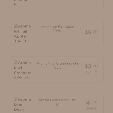
Aroma Ice Fuji Apple
30ml...
16
,95 €
Aroma Kiwi Cranberry On
13
,43 €
Ice...
17,90 €
Aroma Eden Désir 10ml
4
,88 €
By...
6,50 €