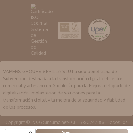
se explica en la información adicional disponible en
nuestra página web.
VAPERS GROUPS SEVILLA SLU ha sido beneficiaria de
Subvención destinada a la transformación digital del sector
comercial y artesano en Andalucía, para la Mejora del grado de
digitalización, implantación de soluciones para la
transformación digital y la mejora de la seguridad y fiabilidad
de los procesos.
Copyright © 2026 Sinhumo.net- CIF. B-90247388. Todos los
derechos reservados