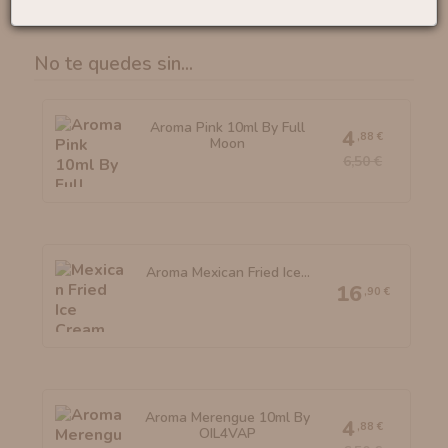
No te quedes sin...
Aroma Pink 10ml By Full
4
,88 €
Moon
6,50 €
Aroma Mexican Fried Ice...
16
,90 €
Aroma Merengue 10ml By
4
,88 €
OIL4VAP