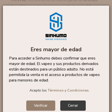
longfill
, sus míticos sabores en
botes de 60
ml
que
incluyen 16 ml de aroma
para que solo
tengas que añadir base y listo.
Fizzy Cola
te
sumergirá en una experiencia refrescante gracias a
su
dulce y burbujeante sabor
, a la mítica
bebida de
cola
aderezada con
notas cítricas y chispeante
de
la lima.
Eres mayor de edad
Estos aromas se presentan en formato
Longfill
,
Para acceder a Sinhumo debes confirmar que eres
botes de 60 ml
que incluyen
16 ml de aroma
para
mayor de edad. El vapeo y sus productos derivados
que solo tengas que añadir base y listo.
están destinados para un público adulto. No está
permitida la venta ni el acceso a productos de vapeo
Marca: Oil4Vap
para menores de edad.
Categoría: Bebida
Acepto los
Términos y Condiciones.
Formato:
16 ml (100% PG)
Porcentaje recomendado:
20%
Tiempo maceración:
1-3 días
Verificar
Cerrar
Fabricado en ESPAÑA