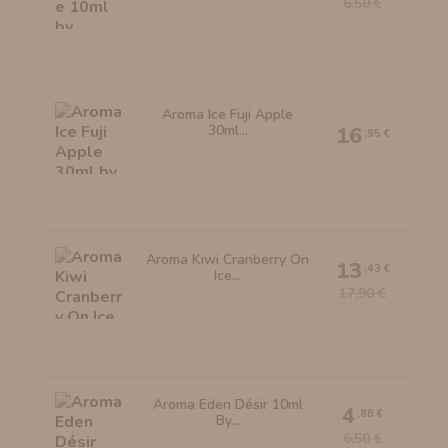
6,50 €
Aroma Ice Fuji Apple
30ml...
16
,95 €
Aroma Kiwi Cranberry On
13
,43 €
Ice...
17,90 €
Aroma Eden Désir 10ml
4
,88 €
By...
6,50 €