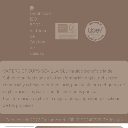
se explica en la información adicional disponible en
nuestra página web.
VAPERS GROUPS SEVILLA SLU ha sido beneficiaria de
Subvención destinada a la transformación digital del sector
comercial y artesano en Andalucía, para la Mejora del grado de
digitalización, implantación de soluciones para la
transformación digital y la mejora de la seguridad y fiabilidad
de los procesos.
Copyright © 2026 Sinhumo.net- CIF. B-90247388. Todos los
derechos reservados