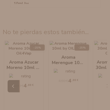
no te pierdas estos también...
-25%
-25%
Aroma
Aroma Azucar
Aroma
Merengue 10ml
Moreno 10ml By
30ml L
By OIL4VAP
Oil4Vap
Oi
4
,88 €
6,50 €
4
1
,88 €
6,50 €