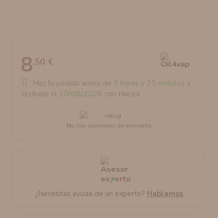
AROMANIC
ATOMIZADOR DEAD RABBIT RDA
RESISTENCIAS ARTESANALES RECOMENDADAS
ATOMIZADOR DEAD RABBIT RTA
8
,50 €
Haz tu pedido antes de
3 horas y 35 minutos
y
recíbelo
el 10/08/2026
con Nacex
No hay opiniones de momento
¿Necesitas ayuda de un experto?
Hablamos