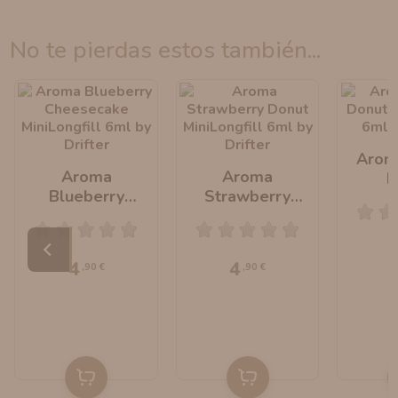
no te pierdas estos también...
Arom
Aroma
Aroma
D
Blueberry
Strawberry
MiniLo
Cheesecake
Donut
By 
MiniLongfill 6ml
MiniLongfill 6ml
By Drifter
By Drifter
4
4
,90 €
,90 €