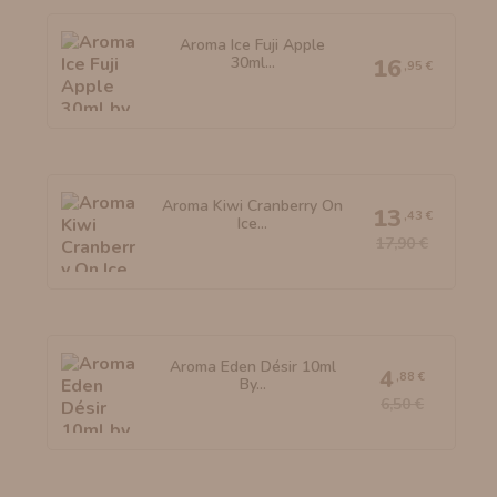
Aroma Ice Fuji Apple
30ml...
16
,95 €
Aroma Kiwi Cranberry On
13
,43 €
Ice...
17,90 €
Aroma Eden Désir 10ml
4
,88 €
By...
6,50 €