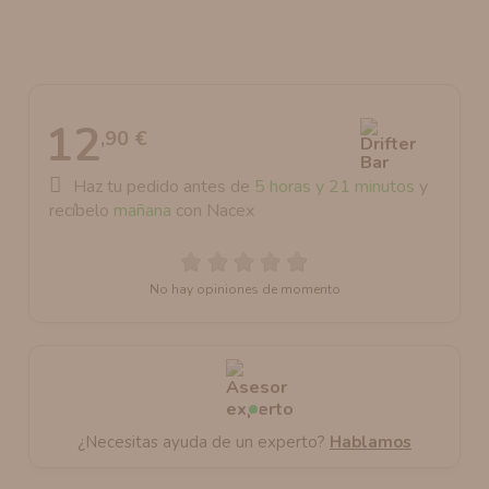
AROMANIC
ATOMIZADOR DEAD RABBIT RDA
RESISTENCIAS ARTESANALES RECOMENDADAS
ATOMIZADOR DEAD RABBIT RTA
12
,90 €
Haz tu pedido antes de
5 horas y 21 minutos
y
recíbelo
mañana
con Nacex
No hay opiniones de momento
¿Necesitas ayuda de un experto?
Hablamos