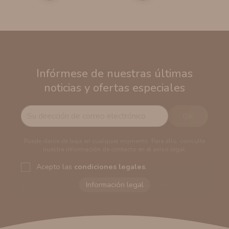
Infórmese de nuestras últimas
noticias y ofertas especiales
Puede darse de baja en cualquier momento. Para ello, consulte
nuestra información de contacto en el aviso legal.
Acepto las
condiciones legales
.
Responsable del tratamiento:
VAPERS GROUPS
SEVILLA, S.L.U.
Dirección del responsable:
Calle Castilla La Mancha,
194. Cp: 41909. Salteras - Sevilla (España)