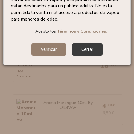
están destinados para un público adulto. No está
permitida la venta ni el acceso a productos de vapeo
Aroma Pink 10ml By Full
4
para menores de edad.
,88 €
Moon
6,50 €
Acepto los
Términos y Condiciones.
Verificar
Cerrar
Aroma Mexican Fried Ice...
16
,90 €
Aroma Merengue 10ml By
4
,88 €
OIL4VAP
6,50 €