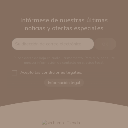
Infórmese de nuestras últimas
noticias y ofertas especiales
Puede darse de baja en cualquier momento. Para ello, consulte
nuestra información de contacto en el aviso legal.
Acepto las
condiciones legales
.
Responsable del tratamiento:
VAPERS GROUPS
SEVILLA, S.L.U.
Dirección del responsable:
Calle Castilla La Mancha,
194. Cp: 41909. Salteras - Sevilla (España)
Finalidad:
Sus datos serán usados para poder enviarle
información comercial (Puede consultar como tratamos
sus datos
aquí
).
Publicidad:
Solo le enviaremos publicidad con su