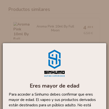
Productos similares
Aroma Pink 10ml By Full
4
,88 €
Moon
6,50 €
Aroma Mexican Fried Ice...
16
,90 €
Eres mayor de edad
Para acceder a Sinhumo debes confirmar que eres
Aroma Merengue 10ml By
4
,88 €
mayor de edad. El vapeo y sus productos derivados
OIL4VAP
6,50 €
están destinados para un público adulto. No está