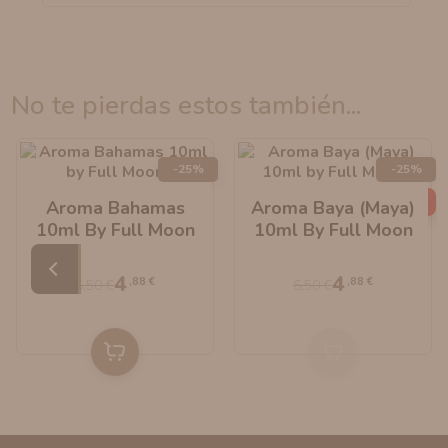
no te pierdas estos también...
-25%
-25%
AGOTADO
Aroma Bahamas
Aroma Baya (Maya)
10ml By Full Moon
10ml By Full Moon
4
4
,88 €
,88 €
6,50 €
6,50 €