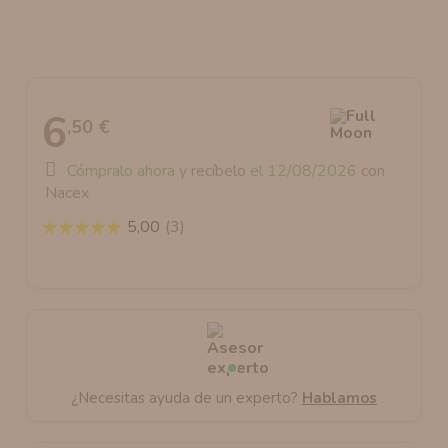
aromanic
atomizador dead rabbit rda
resistencias artesanales recomendadas
atomizador dead rabbit rta
6
,50 €
Cómpralo ahora
y recíbelo
el 12/08/2026
con
Nacex
¿Necesitas ayuda de un experto?
Hablamos