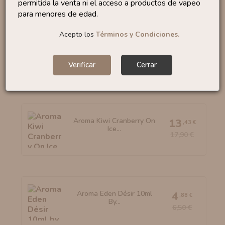
permitida la venta ni el acceso a productos de vapeo
para menores de edad.
Acepto los
Términos y Condiciones.
Aroma Ice Fuji Apple
16
,95 €
30ml...
Verificar
Cerrar
Aroma Kiwi Cranberry On
13
,43 €
Ice...
17,90 €
Aroma Eden Désir 10ml
4
,88 €
By...
6,50 €