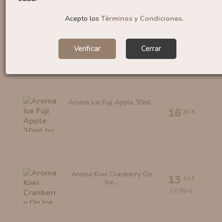
Acepto los
Términos y Condiciones.
Aroma Merengue 10ml By
4
,88 €
OIL4VAP
6,50 €
Verificar
Cerrar
Aroma Ice Fuji Apple 30ml...
16
,95 €
Aroma Kiwi Cranberry On
13
,43 €
Ice...
17,90 €