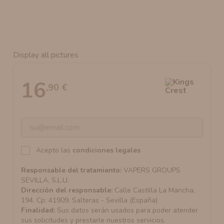
AROMANIC
ATOMIZADOR DEAD RABBIT RDA
RESISTENCIAS ARTESANALES RECOMENDADAS
ATOMIZADOR DEAD RABBIT RTA
Display all pictures
16
,90 €
Acepto las
condiciones legales
Responsable del tratamiento:
VAPERS GROUPS
SEVILLA, S.L.U.
Dirección del responsable:
Calle Castilla La Mancha,
194. Cp: 41909. Salteras - Sevilla (España)
Finalidad:
Sus datos serán usados para poder atender
sus solicitudes y prestarle nuestros servicios.