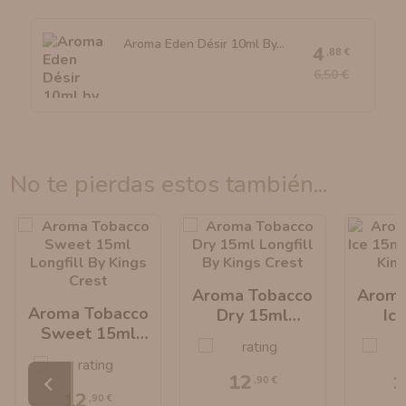
Aroma Eden Désir 10ml By...
4
,88 €
6,50 €
no te pierdas estos también...
Aroma Tobacco
Aroma
Aroma Tobacco
Dry 15ml
Ic
Sweet 15ml
Longfill By Kings
Longfil
Longfill By Kings
Crest
C
Crest
12
1
,90 €
12
,90 €