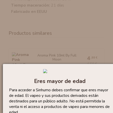
Tiempo maceración:
21 días
Fabricado en EEUU
Productos similares
Aroma Pink 10ml By Full
4
,88 €
Moon
6,50 €
Eres mayor de edad
Para acceder a Sinhumo debes confirmar que eres mayor
Aroma Mexican Fried Ice...
de edad. El vapeo y sus productos derivados están
16
,90 €
destinados para un público adulto. No está permitida la
venta ni el acceso a productos de vapeo para menores de
edad.