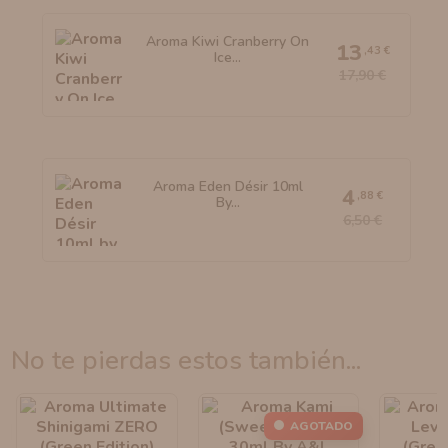
Aroma Kiwi Cranberry On
13
,43 €
Ice...
17,90 €
Aroma Eden Désir 10ml
4
,88 €
By...
6,50 €
no te pierdas estos también...
AGOTADO