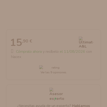
AROMANIC
ATOMIZADOR DEAD RABBIT RDA
RESISTENCIAS ARTESANALES RECOMENDADAS
ATOMIZADOR DEAD RABBIT RTA
15
,90 €
Cómpralo ahora
y recíbelo
el 11/08/2026
con
Nacex
Ver las 9 opiniones
¿Necesitas ayuda de un experto?
Hablamos