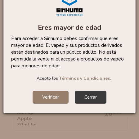
Aroma Mexican Fried Ice...
16
,90 €
Eres mayor de edad
Para acceder a Sinhumo debes confirmar que eres
mayor de edad. El vapeo y sus productos derivados
están destinados para un público adulto. No está
permitida la venta ni el acceso a productos de vapeo
Aroma Merengue 10ml By
4
,88 €
para menores de edad.
OIL4VAP
6,50 €
Acepto los
Términos y Condiciones.
Verificar
Cerrar
Aroma Ice Fuji Apple
30ml...
16
,95 €