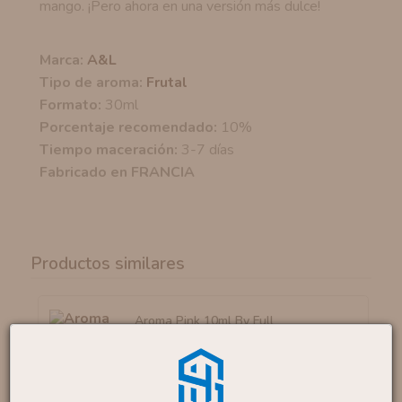
mango. ¡Pero ahora en una versión más dulce!
Marca:
A&L
Tipo de aroma:
Frutal
Formato:
30ml
Porcentaje recomendado:
10%
Tiempo maceración:
3-7 días
Fabricado en FRANCIA
Productos similares
Aroma Pink 10ml By Full
4
,88 €
Moon
6,50 €