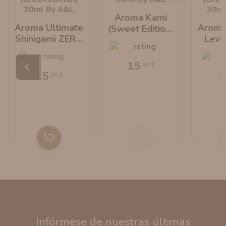
Aroma Kami
Aroma Ultimate
Aroma
(Sweet Edition)
Shinigami ZERO
Levi
30ml By A&L
(Green Edition)
(Green
30ml By A&L
30ml
15
,90 €
15
1
,90 €
Infórmese de nuestras últimas