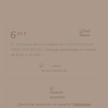
AROMANIC
ATOMIZADOR DEAD RABBIT RDA
RESISTENCIAS ARTESANALES RECOMENDADAS
ATOMIZADOR DEAD RABBIT RTA
6
,50 €
Cómpralo ahora
y recíbelo
el 10/08/2026
con
MRW DOMICILIO - Entrega garantizada en horario
de 8:00 a 14:00h
Ver las 3 opiniones
¿Necesitas ayuda de un experto?
Hablamos