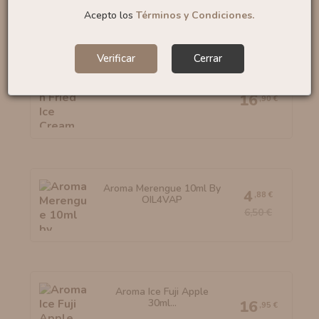
6,50 €
Acepto los
Términos y Condiciones.
Verificar
Cerrar
Aroma Mexican Fried Ice...
16
,90 €
Aroma Merengue 10ml By
4
,88 €
OIL4VAP
6,50 €
Aroma Ice Fuji Apple
30ml...
16
,95 €