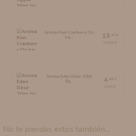
Aroma Kiwi Cranberry On
13
,43 €
Ice...
17,90 €
Aroma Eden Désir 10ml
4
,88 €
By...
6,50 €
no te pierdas estos también...