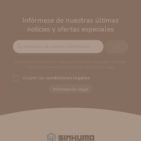
Infórmese de nuestras últimas
noticias y ofertas especiales
Puede darse de baja en cualquier momento. Para ello, consulte
nuestra información de contacto en el aviso legal.
Acepto las
condiciones legales
.
Responsable del tratamiento:
VAPERS GROUPS
SEVILLA, S.L.U.
Dirección del responsable:
Calle Castilla La Mancha,
194. Cp: 41909. Salteras - Sevilla (España)
Finalidad:
Sus datos serán usados para poder enviarle
información comercial (Puede consultar como tratamos
sus datos
aquí
).
Publicidad:
Solo le enviaremos publicidad con su