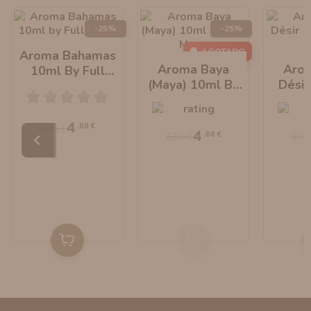
-25%
-25%
AGOTADO
Aroma Bahamas
Aroma Baya
Aro
10ml By Full
(Maya) 10ml By
Désir
Moon
Full Moon
Ful
4
,88 €
6,50 €
4
,88 €
6,50 €
6,50