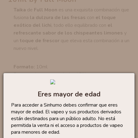
Taika
de
Full Moon
es una exquisita combinación que
fusiona
la dulzura de las fresas
con
el toque
exótico del lichi
, todo ello equilibrado con
el
refrescante sabor de los chispeantes limones
y
un
toque de frescor
que eleva esta combinación a un
nuevo nivel.
Formato:
10ml
Porcentaje recomendado:
15%
Maceración:
2 semanas
Fabricado en Malasia
Eres mayor de edad
Para acceder a Sinhumo debes confirmar que eres
No te quedes sin...
mayor de edad. El vapeo y sus productos derivados
están destinados para un público adulto. No está
permitida la venta ni el acceso a productos de vapeo
Aroma Pink 10ml By Full
para menores de edad.
4
,88 €
Moon