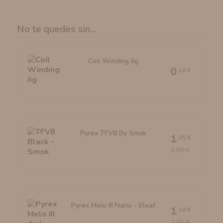
No te quedes sin...
Coil Winding Jig
0
,10 €
Pyrex TFV8 By Smok
1
,05 €
3,50 €
Pyrex Melo III Nano - Eleaf
1
,18 €
2,95 €