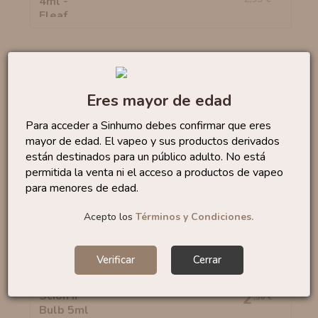
Pyrex IJust One By Eleaf
0
,30 €
Eres mayor de edad
2,95 €
Para acceder a Sinhumo debes confirmar que eres
mayor de edad. El vapeo y sus productos derivados
están destinados para un público adulto. No está
permitida la venta ni el acceso a productos de vapeo
Pyrex Serpent Mini 25mm
0
para menores de edad.
,50 €
Y...
2,50 €
Acepto los
Términos y Condiciones.
Verificar
Cerrar
Pyrex Scion II Bulb 5ml -...
2
,50 €