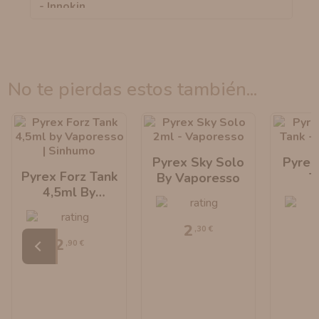
no te pierdas estos también...
Pyrex Sky Solo
Pyrex
Pyrex Forz Tank
By Vaporesso
T
4,5ml By
Vap
Vaporesso
2
,30 €
2
,90 €