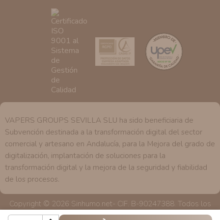
se explica en la información adicional disponible en
nuestra página web.
VAPERS GROUPS SEVILLA SLU ha sido beneficiaria de
Subvención destinada a la transformación digital del sector
comercial y artesano en Andalucía, para la Mejora del grado de
digitalización, implantación de soluciones para la
transformación digital y la mejora de la seguridad y fiabilidad
de los procesos.
Copyright © 2026 Sinhumo.net- CIF. B-90247388. Todos los
derechos reservados