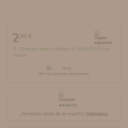
AROMANIC
ATOMIZADOR DEAD RABBIT RDA
RESISTENCIAS ARTESANALES RECOMENDADAS
ATOMIZADOR DEAD RABBIT RTA
2
,30 €
Cómpralo ahora
y recíbelo
el 10/08/2026
con
Nacex
No hay opiniones de momento
¿Necesitas ayuda de un experto?
Hablamos