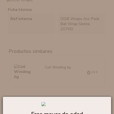
Ficha técnica
ref interna
ODB Wraps Acc Pack
Bat Wrap Sirena
20700
Productos similares
Coil Winding Jig
0
,10 €
Pyrex TFV8 By Smok
1
,05 €
3,50 €