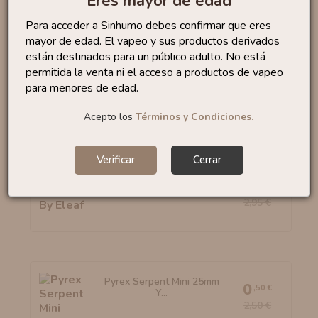
Eres mayor de edad
Para acceder a Sinhumo debes confirmar que eres
mayor de edad. El vapeo y sus productos derivados
están destinados para un público adulto. No está
permitida la venta ni el acceso a productos de vapeo
Pyrex Melo III Nano - Eleaf
1
,18 €
para menores de edad.
2,95 €
Acepto los
Términos y Condiciones.
Verificar
Cerrar
Pyrex IJust One By Eleaf
0
,30 €
2,95 €
Pyrex Serpent Mini 25mm
0
,50 €
Y...
2,50 €