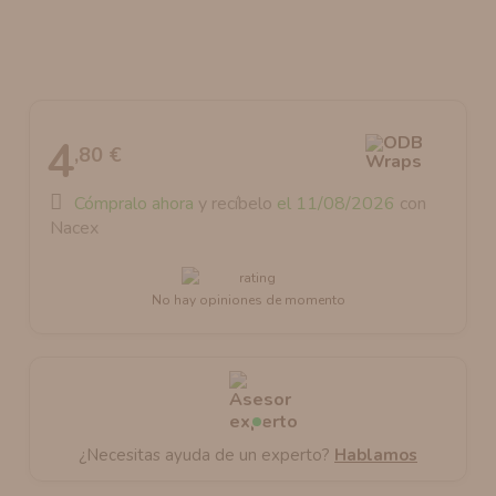
AROMANIC
ATOMIZADOR DEAD RABBIT RDA
RESISTENCIAS ARTESANALES RECOMENDADAS
ATOMIZADOR DEAD RABBIT RTA
4
,80 €
Cómpralo ahora
y recíbelo
el 11/08/2026
con
Nacex
No hay opiniones de momento
¿Necesitas ayuda de un experto?
Hablamos