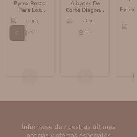
Pyrex Recto
Alicates De
Pyrex 
Para Los
Corte Diagonal
Atomizadores
By Geek Vape
Atom
Zeus By Geek
Zeus
Vape
2
8
,70 €
,90 €
Infórmese de nuestras últimas
noticias y ofertas especiales