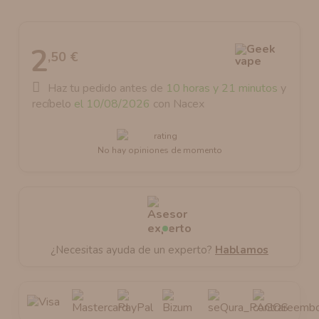
AROMANIC
ATOMIZADOR DEAD RABBIT RDA
2
RESISTENCIAS ARTESANALES RECOMENDADAS
ATOMIZADOR DEAD RABBIT RTA
,50 €
Haz tu pedido antes de
10 horas y 21 minutos
y
recíbelo
el 10/08/2026
con Nacex
No hay opiniones de momento
¿Necesitas ayuda de un experto?
Hablamos