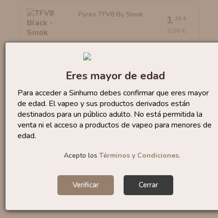
Pyrex TFV8 By Smok
1
,05 €
3,50 €
Eres mayor de edad
Pyrex Melo III Nano - Eleaf
1
,18 €
Para acceder a Sinhumo debes confirmar que eres mayor
2,95 €
de edad. El vapeo y sus productos derivados están
destinados para un público adulto. No está permitida la
venta ni el acceso a productos de vapeo para menores de
edad.
Acepto los
Términos y Condiciones.
Pyrex IJust One By Eleaf
0
,30 €
2,95 €
Verificar
Cerrar