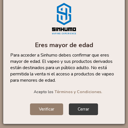
Coil Winding Jig
0
,10 €
Eres mayor de edad
Pyrex TFV8 By Smok
Para acceder a Sinhumo debes confirmar que eres
1
,05 €
mayor de edad. El vapeo y sus productos derivados
3,50 €
están destinados para un público adulto. No está
permitida la venta ni el acceso a productos de vapeo
para menores de edad.
Acepto los
Términos y Condiciones.
Pyrex Melo III Nano - Eleaf
1
,18 €
2,95 €
Verificar
Cerrar