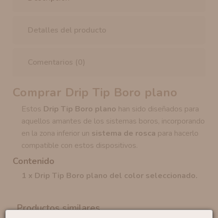
Detalles del producto
Comentarios (0)
Comprar Drip Tip Boro plano
Estos
Drip Tip Boro plano
han sido diseñados para
aquellos amantes de los sistemas boros, incorporando
en la zona inferior un
sistema de rosca
para hacerlo
compatible con estos dispositivos.
Contenido
1 x
Drip Tip Boro plano del color seleccionado.
Productos similares