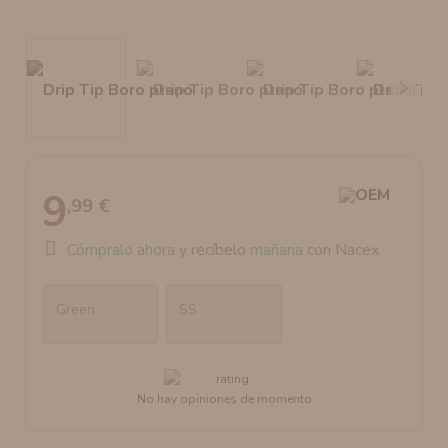
AROMANIC
ATOMIZADOR DEAD RABBIT RDA
RESISTENCIAS ARTESANALES RECOMENDADAS
ATOMIZADOR DEAD RABBIT RTA
9
,99 €
Cómpralo ahora
y recíbelo
mañana
con Nacex
Green
SS
No hay opiniones de momento