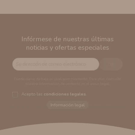
Infórmese de nuestras últimas
noticias y ofertas especiales
Puede darse de baja en cualquier momento. Para ello, consulte
nuestra información de contacto en el aviso legal.
Acepto las
condiciones legales
.
Responsable del tratamiento:
VAPERS GROUPS
SEVILLA, S.L.U.
Dirección del responsable:
Calle Castilla La Mancha,
194. Cp: 41909. Salteras - Sevilla (España)
Finalidad:
Sus datos serán usados para poder enviarle