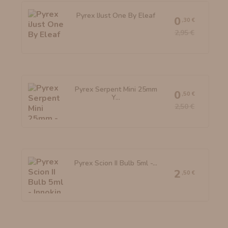
Pyrex IJust One By Eleaf
0
,30 €
2,95 €
Pyrex Serpent Mini 25mm
0
,50 €
Y...
2,50 €
Pyrex Scion II Bulb 5ml -...
2
,50 €