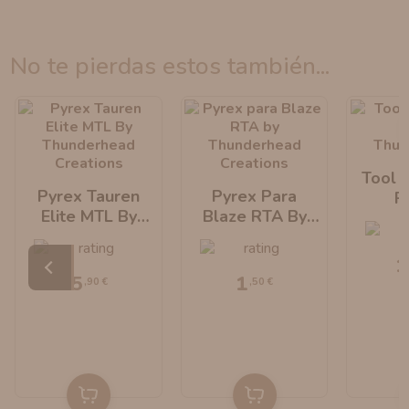
no te pierdas estos también...
Tool K
Pyrex Tauren
Pyrex Para
P
Elite MTL By
Blaze RTA By
Thun
Thunderhead
Thunderhead
Creations
Creations
1
5
1
,90 €
,50 €