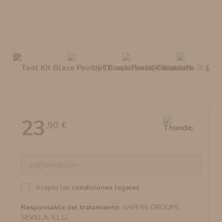
AROMANIC
ATOMIZADOR DEAD RABBIT RDA
RESISTENCIAS ARTESANALES RECOMENDADAS
ATOMIZADOR DEAD RABBIT RTA
23
,90 €
Acepto las
condiciones legales
Responsable del tratamiento:
VAPERS GROUPS
SEVILLA, S.L.U.