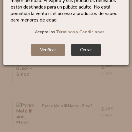
mayor de edad. El vapeo y sus productos derivados
No te quedes sin...
están destinados para un público adulto. No está
permitida la venta ni el acceso a productos de vapeo
para menores de edad.
Coil Winding Jig
0
,10 €
Acepto los
Términos y Condiciones.
Verificar
Cerrar
Pyrex TFV8 By Smok
1
,05 €
3,50 €
Pyrex Melo III Nano - Eleaf
1
,18 €
2,95 €