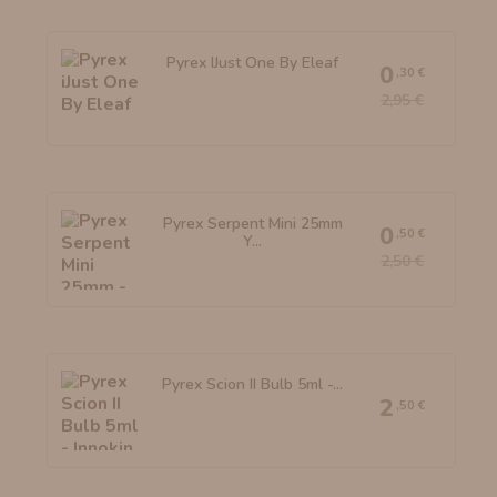
Pyrex IJust One By Eleaf
0
,30 €
2,95 €
Pyrex Serpent Mini 25mm
0
,50 €
Y...
2,50 €
Pyrex Scion II Bulb 5ml -...
2
,50 €