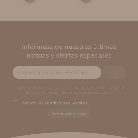
Infórmese de nuestras últimas
noticias y ofertas especiales
Puede darse de baja en cualquier momento. Para ello, consulte
nuestra información de contacto en el aviso legal.
Acepto las
condiciones legales
.
Responsable del tratamiento:
VAPERS GROUPS
SEVILLA, S.L.U.
Dirección del responsable:
Calle Castilla La Mancha,
194. Cp: 41909. Salteras - Sevilla (España)