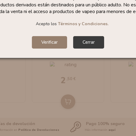
ductos derivados están destinados para un público adulto. No es
da la venta ni el acceso a productos de vapeo para menores de e
Acepto los
Términos y Condiciones.
Verificar
Cerrar
d Rabbit
Pyrex Para Hellbeast 2
Pyrex Pa
lvape
By Hellvape
RTA
2
,50 €
ías de devolución
Pago 100% seguro
formación en
Política de Devoluciones
Más información
aquí