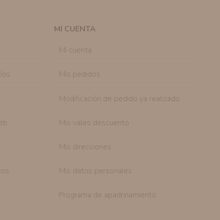
n su consentimiento previo, que podrá facilitarnos
 efecto.
MI CUENTA
sonal de nuestra entidad que esté debidamente
ación que le pedimos.
Mi cuenta
tenemos sobre usted, corregirla y eliminarla, tal y
nible en nuestra página web.
íos
Mis pedidos
Modificación de pedido ya realizado
eb
Mis vales descuento
Mis direcciones
tos
Mis datos personales
Programa de apadrinamiento