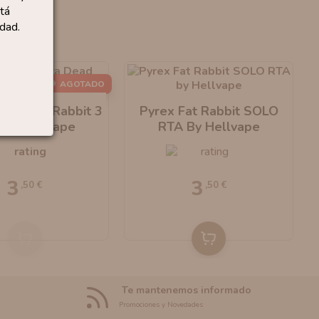
tá
dad.
AGOTADO
ra Dead Rabbit 3
Pyrex Fat Rabbit SOLO
 By Hellvape
RTA By Hellvape
3
3
,50 €
,50 €
Te mantenemos informado
Promociones y Novedades