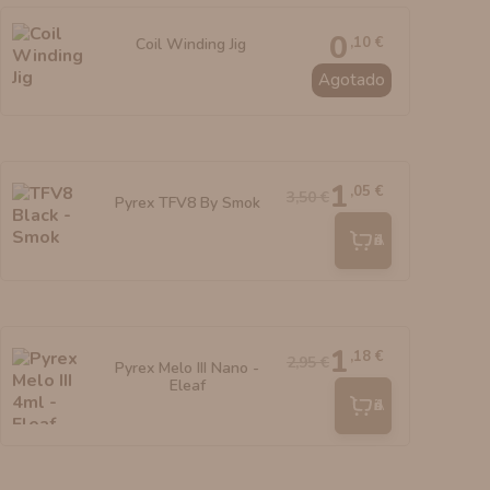
0
,10 €
Coil Winding Jig
Agotado
1
,05 €
3,50 €
Pyrex TFV8 By Smok
Añadir
1
,18 €
2,95 €
Pyrex Melo III Nano -
Eleaf
Añadir