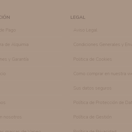
en cualquier momento y de forma gratuita..
Legitimación:
Únicamente trataremos sus datos co
mediante la casilla correspondiente establecida al
CIÓN
LEGAL
Destinatarios:
Con carácter general, sólo el per
autorizado podrá tener conocimiento de la inform
de Pago
Aviso Legal
Derechos:
Tiene derecho a saber qué información 
como se explica en la información adicional dispo
ra de Alquimia
Condiciones Generales y Env
nes y Garantía
Politica de Cookies
icio
Como comprar en nuestra w
Sus datos seguros
nos
Política de Protección de Da
on nosotros
Política de Gestión
es marcas de Vapeo
Política de Privacidad