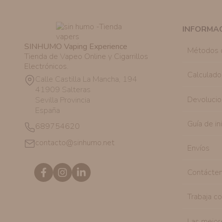
INFORMA
SINHUMO Vaping Experience
Métodos 
Tienda de Vapeo Online y Cigarrillos
Electrónicos.
Calculado
Calle Castilla La Mancha, 194
41909 Salteras
Devolucio
Sevilla Provincia
España
Guía de in
689754620
contacto@sinhumo.net
Envíos
Contácte
Trabaja c
Las mejor