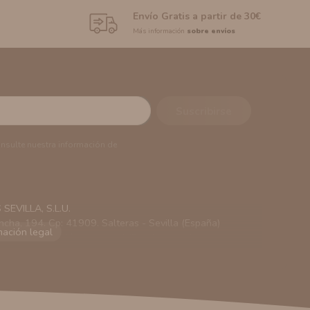
Envío Gratis a partir de 30€
Más información
sobre envíos
onsulte nuestra información de
EVILLA, S.L.U.
ncha, 194. Cp: 41909. Salteras - Sevilla (España)
viarle información comercial (Puede consultar como
 autorización previa. No obstante, efectuar una compra
lación contractual informarle y ofrecerle promociones
solicitar la cancelación de comunicaciones comerciales