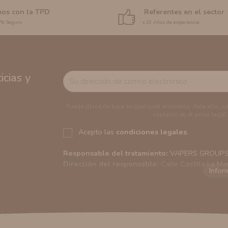
os con la TPD
Referentes en el sector
0% Seguro
+10 Años de experiencia
cias y
Puede darse de baja en cualquier momento. Para ello, c
contacto en el aviso legal.
Acepto las
condiciones legales
.
Responsable del tratamiento:
VAPERS GROUPS S
Dirección del responsable:
Calle Castilla La Ma
Finalidad:
Sus datos serán usados para poder en
tratamos sus datos
aquí
).
Publicidad:
Solo le enviaremos publicidad con su
en nuestro sitio web nos permitirá mediante la re
similares a los artículos que ha adquirido. Puede 