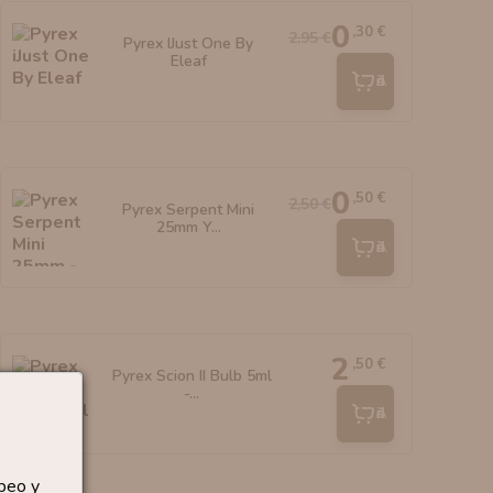
0
,30 €
2,95 €
Pyrex IJust One By
Eleaf
Añadir
0
,50 €
2,50 €
Pyrex Serpent Mini
25mm Y...
Añadir
2
,50 €
Pyrex Scion II Bulb 5ml
-...
Añadir
peo y