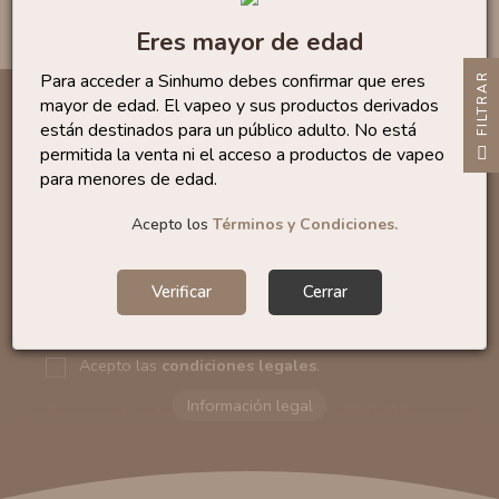
Mostrando 1 - 2 de 2 productos
Eres mayor de edad
Para acceder a Sinhumo debes confirmar que eres
R
mayor de edad. El vapeo y sus productos derivados
están destinados para un público adulto. No está
F
I
L
T
R
A
permitida la venta ni el acceso a productos de vapeo
Infórmese de nuestras últimas
para menores de edad.
noticias y ofertas especiales
Acepto los
Términos y Condiciones.
Verificar
Cerrar
Puede darse de baja en cualquier momento. Para ello, consulte
nuestra información de contacto en el aviso legal.
Acepto las
condiciones legales
.
Responsable del tratamiento:
VAPERS GROUPS
SEVILLA, S.L.U.
Dirección del responsable:
Calle Castilla La Mancha,
194. Cp: 41909. Salteras - Sevilla (España)