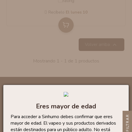
AROMANIC
ATOMIZADOR DEAD RABBIT RDA
Recíbelo
el lunes 10
RESISTENCIAS ARTESANALES RECOMENDADAS
ATOMIZADOR DEAD RABBIT RTA

Volver arriba
Mostrando 1 - 1 de 1 productos
Infórmese de nuestras últimas
Eres mayor de edad
noticias y ofertas especiales
Para acceder a Sinhumo debes confirmar que eres
R
mayor de edad. El vapeo y sus productos derivados
están destinados para un público adulto. No está