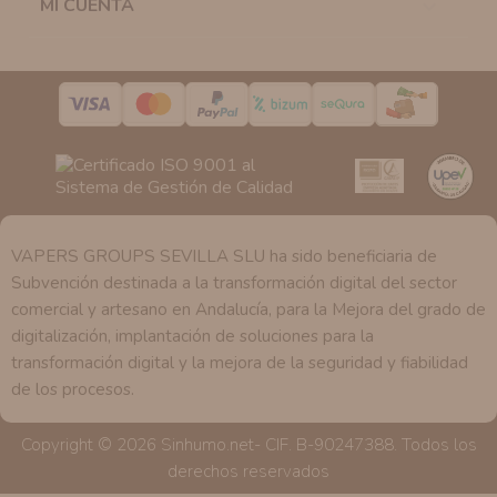
MI CUENTA

la casilla correspondiente establecida al efecto.
Destinatarios:
Con carácter general, sólo el personal
de nuestra entidad que esté debidamente autorizado
podrá tener conocimiento de la información que le
pedimos.
Derechos:
Tiene derecho a saber qué información
tenemos sobre usted, corregirla y eliminarla, tal y como
se explica en la información adicional disponible en
nuestra página web.
VAPERS GROUPS SEVILLA SLU ha sido beneficiaria de
Subvención destinada a la transformación digital del sector
comercial y artesano en Andalucía, para la Mejora del grado de
digitalización, implantación de soluciones para la
transformación digital y la mejora de la seguridad y fiabilidad
de los procesos.
Copyright © 2026 Sinhumo.net- CIF. B-90247388. Todos los
derechos reservados