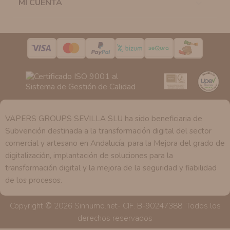
MI CUENTA

la casilla correspondiente establecida al efecto.
Destinatarios:
Con carácter general, sólo el personal
de nuestra entidad que esté debidamente autorizado
podrá tener conocimiento de la información que le
pedimos.
Derechos:
Tiene derecho a saber qué información
tenemos sobre usted, corregirla y eliminarla, tal y como
se explica en la información adicional disponible en
nuestra página web.
VAPERS GROUPS SEVILLA SLU ha sido beneficiaria de
Subvención destinada a la transformación digital del sector
comercial y artesano en Andalucía, para la Mejora del grado de
digitalización, implantación de soluciones para la
transformación digital y la mejora de la seguridad y fiabilidad
de los procesos.
Copyright © 2026 Sinhumo.net- CIF. B-90247388. Todos los
derechos reservados