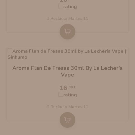
AROMANIC
ATOMIZADOR DEAD RABBIT RDA
Recíbelo
martes 11
RESISTENCIAS ARTESANALES RECOMENDADAS
ATOMIZADOR DEAD RABBIT RTA
Aroma Flan De Fresas 30ml By La Lechería
Vape
16
,90 €
Recíbelo
martes 11