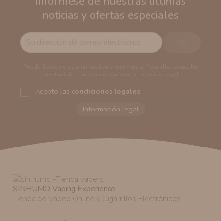
Infórmese de nuestras últimas
noticias y ofertas especiales
Puede darse de baja en cualquier momento. Para ello, consulte
nuestra información de contacto en el aviso legal.
Acepto las
condiciones legales
.
Responsable del tratamiento:
VAPERS GROUPS
SEVILLA, S.L.U.
Dirección del responsable:
Calle Castilla La Mancha,
194. Cp: 41909. Salteras - Sevilla (España)
Finalidad:
Sus datos serán usados para poder enviarle
información comercial (Puede consultar como tratamos
sus datos
aquí
).
Publicidad:
Solo le enviaremos publicidad con su
SINHUMO Vaping Experience
autorización previa. No obstante, efectuar una compra
Tienda de Vapeo Online y Cigarrillos Electrónicos.
en nuestro sitio web nos permitirá mediante la relación
contractual informarle y ofrecerle promociones