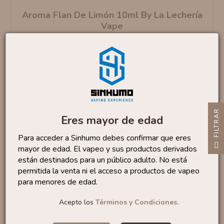
Aroma Flan De Limón 10ml By La Lechería
Vape
6
,20 €
Recíbelo
martes 11
R
Eres mayor de edad
Para acceder a Sinhumo debes confirmar que eres
F
I
L
T
R
A
mayor de edad. El vapeo y sus productos derivados
están destinados para un público adulto. No está
Aroma Flan De Leche 10ml By La Lechería
permitida la venta ni el acceso a productos de vapeo
Vape
para menores de edad.
6
,20 €
Acepto los
Términos y Condiciones.