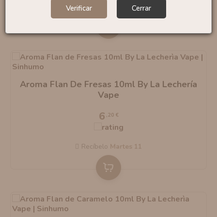
Recíbelo
martes 11
Verificar
Cerrar
Aroma Flan De Fresas 10ml By La Lechería
Vape
6
,20 €
Recíbelo
martes 11