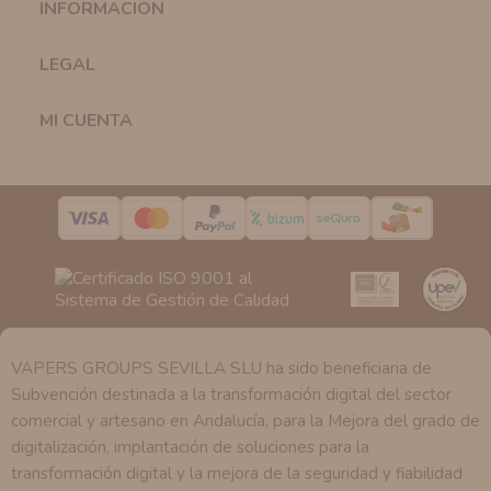
INFORMACIÓN

similares a los artículos que ha adquirido. Puede
solicitar la cancelación de comunicaciones comerciales
en cualquier momento y de forma gratuita..
LEGAL

Legitimación:
Únicamente trataremos sus datos con su
consentimiento previo, que podrá facilitarnos mediante
MI CUENTA

la casilla correspondiente establecida al efecto.
Destinatarios:
Con carácter general, sólo el personal
de nuestra entidad que esté debidamente autorizado
podrá tener conocimiento de la información que le
pedimos.
Derechos:
Tiene derecho a saber qué información
tenemos sobre usted, corregirla y eliminarla, tal y como
se explica en la información adicional disponible en
nuestra página web.
VAPERS GROUPS SEVILLA SLU ha sido beneficiaria de
Subvención destinada a la transformación digital del sector
comercial y artesano en Andalucía, para la Mejora del grado de
digitalización, implantación de soluciones para la
transformación digital y la mejora de la seguridad y fiabilidad