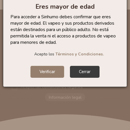
Eres mayor de edad
Para acceder a Sinhumo debes confirmar que eres
mayor de edad. El vapeo y sus productos derivados
están destinados para un público adulto. No está
Infórmese de nuestras últimas
permitida la venta ni el acceso a productos de vapeo
noticias y ofertas especiales
para menores de edad.
Acepto los
Términos y Condiciones.
Verificar
Cerrar
Puede darse de baja en cualquier momento. Para ello, consulte
nuestra información de contacto en el aviso legal.
Acepto las
condiciones legales
.
Responsable del tratamiento:
VAPERS GROUPS
SEVILLA, S.L.U.
Dirección del responsable:
Calle Castilla La Mancha,
194. Cp: 41909. Salteras - Sevilla (España)
Finalidad:
Sus datos serán usados para poder enviarle
información comercial (Puede consultar como tratamos