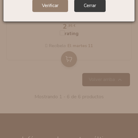
Verificar
Cerrar
Tijeras Plegables By Coiland
2
,95 €
Recíbelo
el martes 11

Volver arriba
Mostrando 1 - 6 de 6 productos