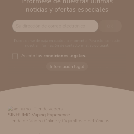
Infórmese de nuestras últimas
noticias y ofertas especiales
Puede darse de baja en cualquier momento. Para ello, consulte
nuestra información de contacto en el aviso legal.
Acepto las
condiciones legales
.
Responsable del tratamiento:
VAPERS GROUPS
SEVILLA, S.L.U.
Dirección del responsable:
Calle Castilla La Mancha,
194. Cp: 41909. Salteras - Sevilla (España)
Finalidad:
Sus datos serán usados para poder enviarle
información comercial (Puede consultar como tratamos
sus datos
aquí
).
Publicidad:
Solo le enviaremos publicidad con su
SINHUMO Vaping Experience
autorización previa. No obstante, efectuar una compra
Tienda de Vapeo Online y Cigarrillos Electrónicos.
en nuestro sitio web nos permitirá mediante la relación
contractual informarle y ofrecerle promociones