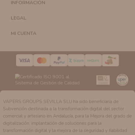
INFORMACIÓN

similares a los artículos que ha adquirido. Puede
solicitar la cancelación de comunicaciones comerciales
en cualquier momento y de forma gratuita..
LEGAL

Legitimación:
Únicamente trataremos sus datos con su
consentimiento previo, que podrá facilitarnos mediante
MI CUENTA

la casilla correspondiente establecida al efecto.
Destinatarios:
Con carácter general, sólo el personal
de nuestra entidad que esté debidamente autorizado
podrá tener conocimiento de la información que le
pedimos.
Derechos:
Tiene derecho a saber qué información
tenemos sobre usted, corregirla y eliminarla, tal y como
se explica en la información adicional disponible en
nuestra página web.
VAPERS GROUPS SEVILLA SLU ha sido beneficiaria de
Subvención destinada a la transformación digital del sector
comercial y artesano en Andalucía, para la Mejora del grado de
digitalización, implantación de soluciones para la
transformación digital y la mejora de la seguridad y fiabilidad