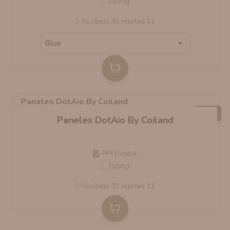
AROMANIC
ATOMIZADOR DEAD RABBIT RDA
Recíbelo
el martes 11
RESISTENCIAS ARTESANALES RECOMENDADAS
ATOMIZADOR DEAD RABBIT RTA
-40%
Paneles DotAio By Coiland
8
,34 €
13,90 €
Recíbelo
el martes 11