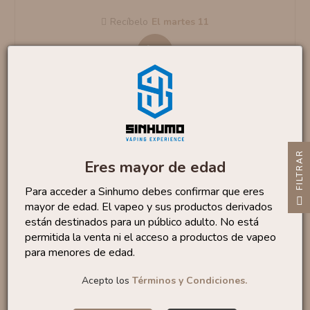
Recíbelo
el martes 11
-30%
Adaptador 510 Para Pod Aegis Boost By
Coiland
R
Eres mayor de edad
4
,87 €
6,95 €
Para acceder a Sinhumo debes confirmar que eres
F
I
L
T
R
A
mayor de edad. El vapeo y sus productos derivados
están destinados para un público adulto. No está
Recíbelo
el martes 11
permitida la venta ni el acceso a productos de vapeo
para menores de edad.
Acepto los
Términos y Condiciones.