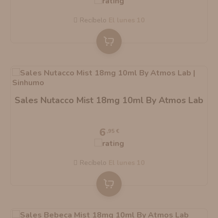
AROMANIC
ATOMIZADOR DEAD RABBIT RDA
Recíbelo
el lunes 10
RESISTENCIAS ARTESANALES RECOMENDADAS
ATOMIZADOR DEAD RABBIT RTA
Sales Nutacco Mist 18mg 10ml By Atmos Lab
6
,95 €
Recíbelo
el lunes 10