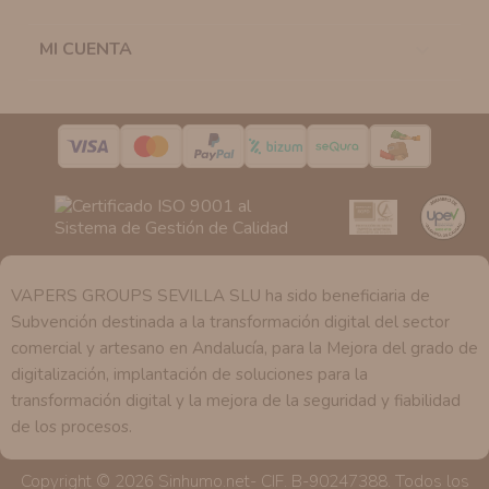
Legitimación:
Únicamente trataremos sus datos con su
consentimiento previo, que podrá facilitarnos mediante
MI CUENTA

la casilla correspondiente establecida al efecto.
Destinatarios:
Con carácter general, sólo el personal
de nuestra entidad que esté debidamente autorizado
podrá tener conocimiento de la información que le
pedimos.
Derechos:
Tiene derecho a saber qué información
tenemos sobre usted, corregirla y eliminarla, tal y como
se explica en la información adicional disponible en
nuestra página web.
VAPERS GROUPS SEVILLA SLU ha sido beneficiaria de
Subvención destinada a la transformación digital del sector
comercial y artesano en Andalucía, para la Mejora del grado de
digitalización, implantación de soluciones para la
transformación digital y la mejora de la seguridad y fiabilidad
de los procesos.
Copyright © 2026 Sinhumo.net- CIF. B-90247388. Todos los