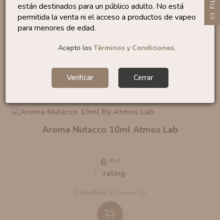
AGOTADO
están destinados para un público adulto. No está
Aroma Nocciola 10ml By Atmos Lab
F
I
L
T
R
A
permitida la venta ni el acceso a productos de vapeo
para menores de edad.
6
,95 €
Acepto los
Términos y Condiciones.
Verificar
Cerrar
Aroma Nutacco 10ml Atmos Lab
6
,95 €
Recíbelo
el lunes 10