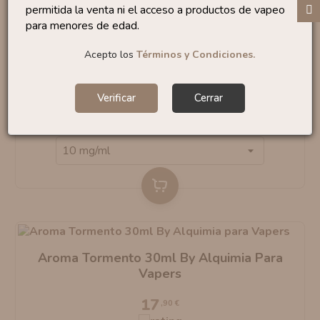
F
I
L
T
R
A
permitida la venta ni el acceso a productos de vapeo
para menores de edad.
Sales Tormento 10ml By Alquimia Para
Vapers
Acepto los
Términos y Condiciones.
6
,50 €
Verificar
Cerrar
Recíbelo
el lunes 10
Aroma Tormento 30ml By Alquimia Para
Vapers
17
,90 €