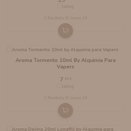
AROMANIC
ATOMIZADOR DEAD RABBIT RDA
Recíbelo
el lunes 10
RESISTENCIAS ARTESANALES RECOMENDADAS
ATOMIZADOR DEAD RABBIT RTA
Aroma Tormento 10ml By Alquimia Para
Vapers
7
,90 €
Recíbelo
el lunes 10