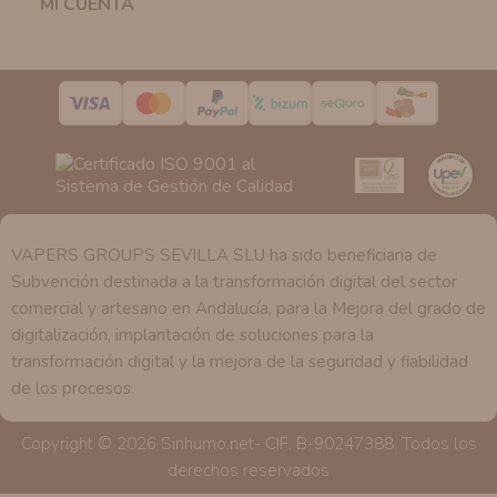
MI CUENTA

la casilla correspondiente establecida al efecto.
Destinatarios:
Con carácter general, sólo el personal
de nuestra entidad que esté debidamente autorizado
podrá tener conocimiento de la información que le
pedimos.
Derechos:
Tiene derecho a saber qué información
tenemos sobre usted, corregirla y eliminarla, tal y como
se explica en la información adicional disponible en
nuestra página web.
VAPERS GROUPS SEVILLA SLU ha sido beneficiaria de
Subvención destinada a la transformación digital del sector
comercial y artesano en Andalucía, para la Mejora del grado de
digitalización, implantación de soluciones para la
transformación digital y la mejora de la seguridad y fiabilidad
de los procesos.
Copyright © 2026 Sinhumo.net- CIF. B-90247388. Todos los
derechos reservados