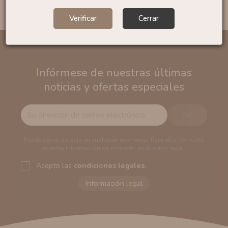
Mostrando 1 - 6 de 6 productos
Verificar
Cerrar
Infórmese de nuestras últimas
noticias y ofertas especiales
Puede darse de baja en cualquier momento. Para ello, consulte
nuestra información de contacto en el aviso legal.
Acepto las
condiciones legales
.
Responsable del tratamiento:
VAPERS GROUPS
SEVILLA, S.L.U.
Dirección del responsable:
Calle Castilla La Mancha,
194. Cp: 41909. Salteras - Sevilla (España)