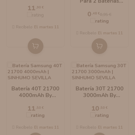
Para 2 Baterías
By Molicel
11
18650/21700
AROMANIC
ATOMIZADOR DEAD RABBIT RDA
,90 €
0
,48 €
0,95 €
RESISTENCIAS ARTESANALES RECOMENDADAS
ATOMIZADOR DEAD RABBIT RTA
Recíbelo
el martes 11
Recíbelo
el martes 11
Batería 40T 21700
Batería 30T 21700
4000mAh By
3000mAh By
Samsung
Samsung
11
10
,50 €
,50 €
Recíbelo
el martes 11
Recíbelo
el martes 11