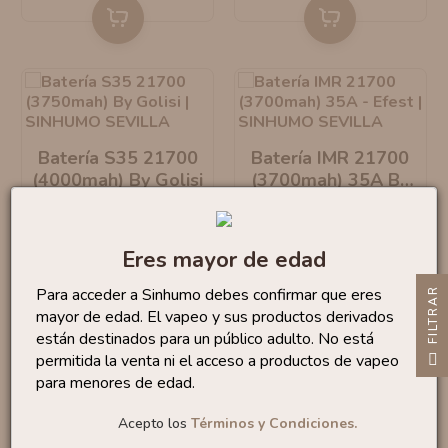
Batería S35 21700
Batería IMR 21700
(4000mah) By Golisi
(3700mah) 35A By
Efest
13
13
,90 €
,90 €
Eres mayor de edad
Recíbelo
el martes 11
Recíbelo
el martes 11
Para acceder a Sinhumo debes confirmar que eres
R
mayor de edad. El vapeo y sus productos derivados
están destinados para un público adulto. No está
F
I
L
T
R
A
permitida la venta ni el acceso a productos de vapeo
para menores de edad.

Volver arriba
Acepto los
Términos y Condiciones.