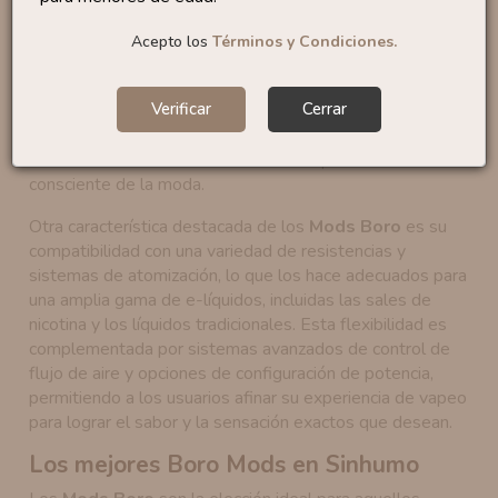
construcción superior. Fabricados con materiales de
primera calidad, estos dispositivos garantizan durabilidad
Acepto los
Términos y Condiciones.
y resistencia, asegurando que puedan soportar el uso
diario sin comprometer su rendimiento. Su diseño
Verificar
Cerrar
ergonómico no solo los hace cómodos para llevar y usar
sino que también añade un toque de elegancia, lo que los
convierte en una declaración de estilo para el usuario
consciente de la moda.
Otra característica destacada de los
Mods Boro
es su
compatibilidad con una variedad de resistencias y
sistemas de atomización, lo que los hace adecuados para
una amplia gama de e-líquidos, incluidas las sales de
nicotina y los líquidos tradicionales. Esta flexibilidad es
complementada por sistemas avanzados de control de
flujo de aire y opciones de configuración de potencia,
permitiendo a los usuarios afinar su experiencia de vapeo
para lograr el sabor y la sensación exactos que desean.
Los mejores Boro Mods en Sinhumo