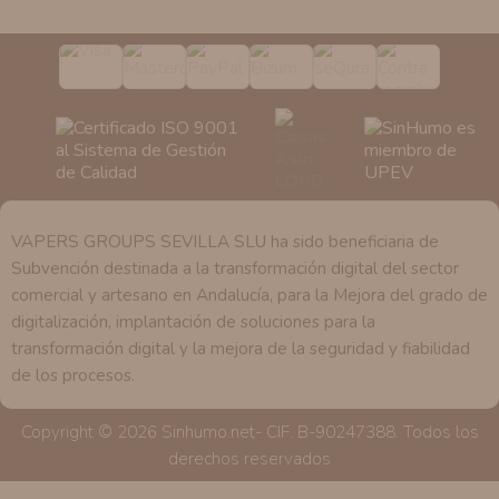
de nuestra entidad que esté debidamente autorizado
podrá tener conocimiento de la información que le
pedimos.
Derechos:
Tiene derecho a saber qué información
tenemos sobre usted, corregirla y eliminarla, tal y como
se explica en la información adicional disponible en
nuestra página web.
VAPERS GROUPS SEVILLA SLU ha sido beneficiaria de
Subvención destinada a la transformación digital del sector
comercial y artesano en Andalucía, para la Mejora del grado de
digitalización, implantación de soluciones para la
transformación digital y la mejora de la seguridad y fiabilidad
de los procesos.
Copyright © 2026 Sinhumo.net- CIF. B-90247388. Todos los
derechos reservados