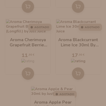
AGOTADO
AGOTADO
Aroma Cherimoya
Aroma Blackcurrant
Grapefruit Berries
Lime Ice 30ml By
20ml Longfill By
Just Juice
11
17
Just Juice
,90 €
,90 €
AGOTADO
Aroma Apple Pear