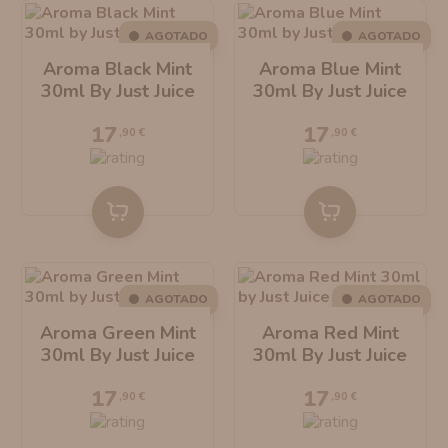
30ml
6
AROMANIC
ATOMIZADOR DEAD RABBIT RDA
AGOTADO
AGOTADO
Sabores de aromas
Aroma Black Mint
Aroma Blue Mint
RESISTENCIAS ARTESANALES RECOMENDADAS
ATOMIZADOR DEAD RABBIT RTA
30ml By Just Juice
30ml By Just Juice
Frutales
7
17
17
,90 €
,90 €
Mentolados / Frescos
7
AGOTADO
AGOTADO
Aroma Green Mint
Aroma Red Mint
30ml By Just Juice
30ml By Just Juice
17
17
,90 €
,90 €