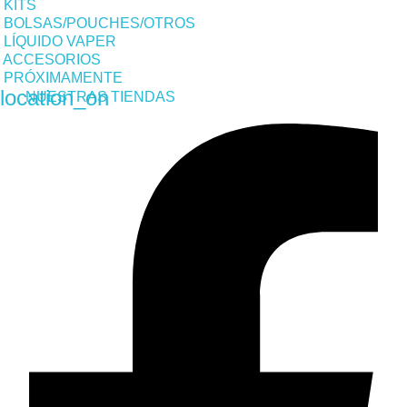
KITS
BOLSAS/POUCHES/OTROS
LÍQUIDO VAPER
ACCESORIOS
PRÓXIMAMENTE
location_on
NUESTRAS TIENDAS