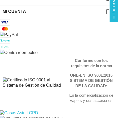
R

MI CUENTA
F
I
L
T
R
A
Conforme con los
requisitos de la norma
UNE-EN ISO 9001:2015
SISTEMA DE GESTIÓN
DE LA CALIDAD:
En la comercialización de
vapers y sus accesorios