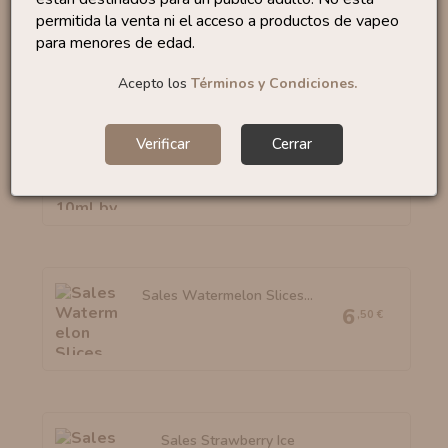
Sales Lemon Tart 10ml
permitida la venta ni el acceso a productos de vapeo
By...
6
,50 €
para menores de edad.
Acepto los
Términos y Condiciones.
Verificar
Cerrar
Sales Bubble Gum 10ml
By...
6
,95 €
Sales Watermelon Slices...
6
,50 €
Sales Strawberry Ice