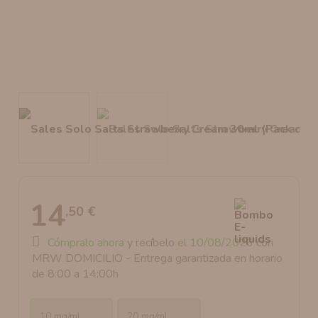
AROMANIC
ATOMIZADOR DEAD RABBIT RDA
RESISTENCIAS ARTESANALES RECOMENDADAS
ATOMIZADOR DEAD RABBIT RTA
14
,50 €
Cómpralo ahora
y recíbelo
el 10/08/2026
con
MRW DOMICILIO - Entrega garantizada en horario
de 8:00 a 14:00h
10 mg/ml
20 mg/ml