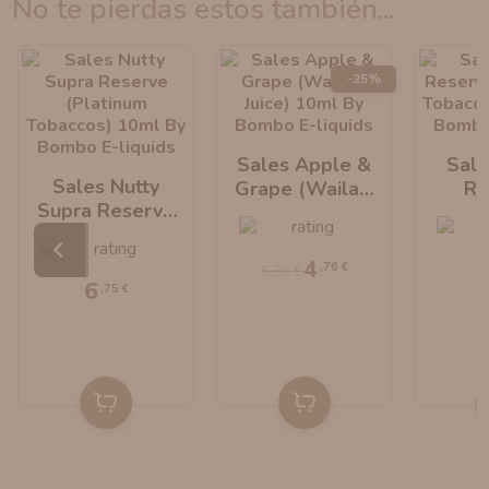
no te pierdas estos también...
-25%
Sales Apple &
Sale
Sales Nutty
Grape (Wailani
Re
Supra Reserve
Juice) 10ml By
(Pl
(Platinum
Bombo E-Liquids
Tobac
Tobaccos) 10ml
By B
4
,76 €
6,35 €
By Bombo E-
Li
6
,75 €
Liquids