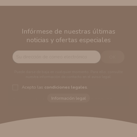
Infórmese de nuestras últimas
noticias y ofertas especiales
Puede darse de baja en cualquier momento. Para ello, consulte
nuestra información de contacto en el aviso legal.
Acepto las
condiciones legales
.
Responsable del tratamiento:
VAPERS GROUPS
SEVILLA, S.L.U.
Dirección del responsable:
Calle Castilla La Mancha,
194. Cp: 41909. Salteras - Sevilla (España)
Finalidad:
Sus datos serán usados para poder enviarle
información comercial (Puede consultar como tratamos