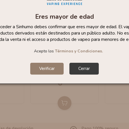
Eres mayor de edad
cceder a Sinhumo debes confirmar que eres mayor de edad. El va
ductos derivados están destinados para un público adulto. No es
da la venta ni el acceso a productos de vapeo para menores de e
Acepto los
Términos y Condiciones.
10ml By
Sales Baklava 10ml By
Sales B
liquid
Viper Unique Eliquid
Viper U
Verificar
Cerrar
6
,95 €
ías de devolución
Pago 100% seguro