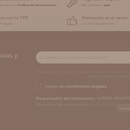
formación en
Política de Devoluciones
Más información
aquí
os con la TPD
Referentes en el sector
0% Seguro
+10 Años de experiencia
cias y
Puede darse de baja en cualquier momento. Para ello, c
contacto en el aviso legal.
Acepto las
condiciones legales
.
Responsable del tratamiento:
VAPERS GROUPS S
Dirección del responsable:
Calle Castilla La Ma
Finalidad:
Sus datos serán usados para poder en
tratamos sus datos
aquí
).
Publicidad:
Solo le enviaremos publicidad con su
en nuestro sitio web nos permitirá mediante la re