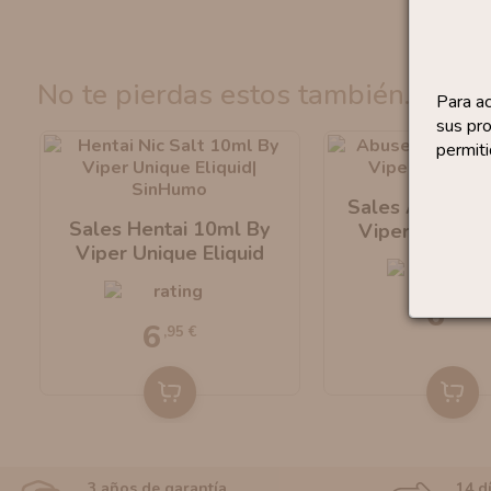
no te pierdas estos también...
Para a
sus pro
permiti
Sales Abused 
Sales Hentai 10ml By
Viper Unique E
l
Viper Unique Eliquid
6
,95 €
6
,95 €
3 años de garantía
14 d