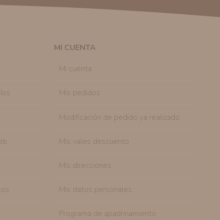
solicitar la cancelación de comunicaciones comerciales
n su consentimiento previo, que podrá facilitarnos
 efecto.
MI CUENTA
sonal de nuestra entidad que esté debidamente
ación que le pedimos.
Mi cuenta
tenemos sobre usted, corregirla y eliminarla, tal y
nible en nuestra página web.
íos
Mis pedidos
Modificación de pedido ya realizado
eb
Mis vales descuento
Mis direcciones
tos
Mis datos personales
Programa de apadrinamiento