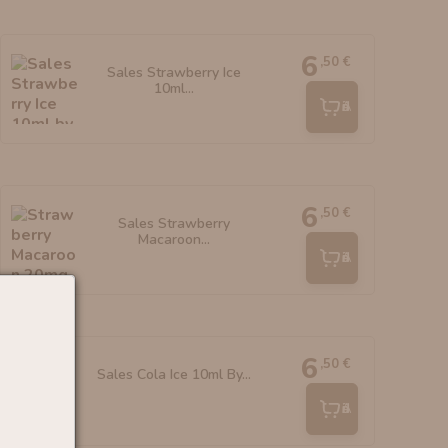
6
,50 €
Sales Strawberry Ice
10ml...
Añadir
6
,50 €
Sales Strawberry
Macaroon...
Añadir
6
,50 €
Sales Cola Ice 10ml By...
Añadir