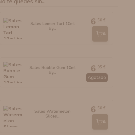
No te quedes sin...
6
,50 €
Sales Lemon Tart 10ml
By...
Añadir
6
,95 €
Sales Bubble Gum 10ml
By...
Agotado
6
,50 €
Sales Watermelon
Slices...
Añadir