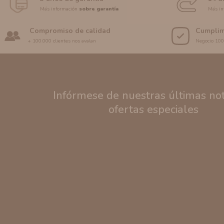
Más información
sobre garantía
Más in
Compromiso de calidad
Cumplim
+ 100.000 clientes nos avalan
Negocio 10
Infórmese de nuestras últimas noti
ofertas especiales