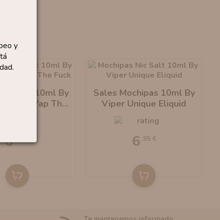
peo y
tá
dad.
ananaco 10ml By
Sales Mochipas 10ml By
nique & Vap The
Viper Unique Eliquid
Fuck
6
6
,95 €
,95 €
Te mantenemos informado