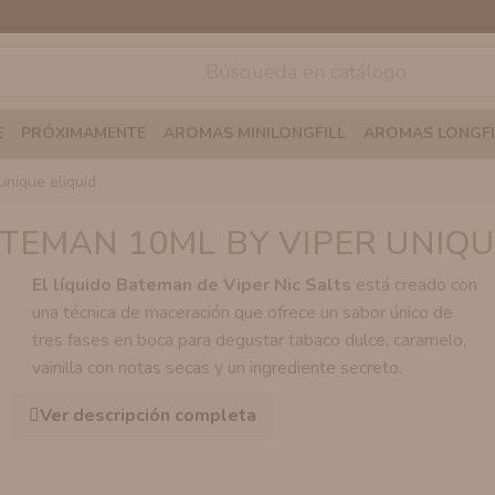
E
PRÓXIMAMENTE
AROMAS MINILONGFILL
AROMAS LONGFI
unique eliquid
TEMAN 10ML BY VIPER UNIQU
El líquido Bateman de Viper Nic Salts
está creado con
una técnica de maceración que ofrece un sabor único de
tres fases en boca para degustar tabaco dulce, caramelo,
vainilla con notas secas y un ingrediente secreto.
Ver descripción completa