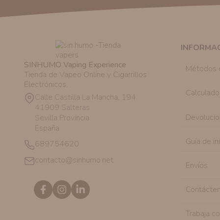
INFORMA
SINHUMO Vaping Experience
Métodos 
Tienda de Vapeo Online y Cigarrillos
Electrónicos.
Calculado
Calle Castilla La Mancha, 194
41909 Salteras
Devolucio
Sevilla Provincia
España
Guía de in
689754620
contacto@sinhumo.net
Envíos
Contácte
Trabaja c