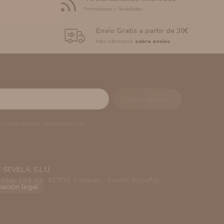
Promociones y Novedades
Envío Gratis a partir de 30€
Más información
sobre envíos
onsulte nuestra información de
EVILLA, S.L.U.
ncha, 194. Cp: 41909. Salteras - Sevilla (España)
viarle información comercial (Puede consultar como
 autorización previa. No obstante, efectuar una compra
lación contractual informarle y ofrecerle promociones