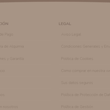
similares a los artículos que ha adquirido. Puede 
en cualquier momento y de forma gratuita..
Legitimación:
Únicamente trataremos sus datos co
mediante la casilla correspondiente establecida al
CIÓN
LEGAL
Destinatarios:
Con carácter general, sólo el per
autorizado podrá tener conocimiento de la inform
de Pago
Aviso Legal
Derechos:
Tiene derecho a saber qué información 
como se explica en la información adicional dispo
ra de Alquimia
Condiciones Generales y Env
nes y Garantía
Politica de Cookies
icio
Como comprar en nuestra w
Sus datos seguros
nos
Política de Protección de Da
on nosotros
Política de Gestión